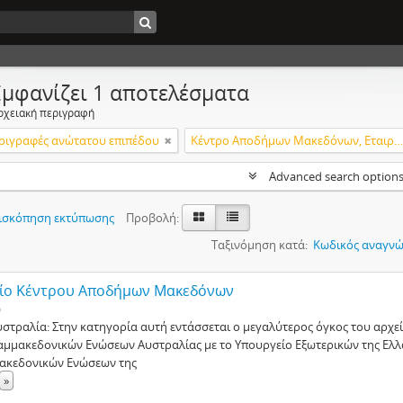
Εμφανίζει 1 αποτελέσματα
ρχειακή περιγραφή
ριγραφές ανώτατου επιπέδου
Κέντρο Αποδήμων Μακεδόνων, Εταιρεία Μακεδονικών Σπουδών.
Advanced search option
ισκόπηση εκτύπωσης
Προβολή:
Ταξινόμηση κατά:
Κωδικός αναγνώ
ίο Κέντρου Αποδήμων Μακεδόνων
ο
υστραλία: Στην κατηγορία αυτή εντάσσεται ο μεγαλύτερος όγκος του αρχε
αμμακεδονικών Ενώσεων Αυστραλίας με το Υπουργείο Εξωτερικών της Ελλ
ακεδονικών Ενώσεων της
»