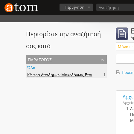
Περιήγηση
Περιορίστε την αναζήτησή
Α
σας κατά
Μόνο πε
παραγωγός
ΌΛα
Προεπ
Κέντρο Αποδήμων Μακεδόνων, Εταιρεία Μακεδονικών Σπουδών.
1
Αρχε
Αρχεί
Α
Π
Μ
...