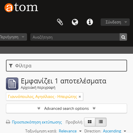
Σύνδεση
Περιήγηση
Φίλτρα
Εμφανίζει 1 αποτελέσματα
Αρχειακή περιγραφή
Γιαννόπουλος, Αγησίλαος - Ηπειρώτης
Advanced search options
Προεπισκόπηση εκτύπωσης
Προβολή:
Ταξινόμηση κατά:
Relevance
Direction:
Ascending