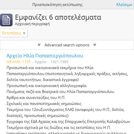
Προεπισκόπηση εκτύπωσης
Κλείσιμο
Εμφανίζει 6 αποτελέσματα
Αρχειακή περιγραφή
Εκτοπίσεις
Advanced search options
Αρχείο Ηλία Παπαστεργιόπουλου
GR-ASKI- 1735
Αρχείο
1921-1985
Προσωπικά και οικογενειακά τεκμήρια του Ηλία
Παπαστεργιόπουλου (πιστοποιητικά, ληξιαρχικές πράξεις, αιτήσεις,
δελτία ταυτοτήτων, δικαστικά έγγραφα)
Προσωπική και οικογενειακή αλληλογραφία
Ποιήματα, πεζά και θεατρικά του Ηλία Παπαστεργιόπουλου
Άρθρα και συνεντεύξεις του Η.Π.
Σχολικές και πανεπιστημιακές σημειώσεις
Τεκμήρια του 12ουΣυντάγματος ΕΛΑΣ (αναφορές του Η.Π., δελτία,
διαταγές, προσωπικές σημειώσεις)
Έγγραφα της ΕΔΑ Αχαϊας και της Επαρχιακής Επιτροπής Καλαβρύτων
Τεκμήρια σχετικά με τις διώξεις και τις εκτοπίσεις του Η.Π.
(αποφάσεις εκτόπισης, αλληλογραφία με δικηγορικούς συλλόγους,