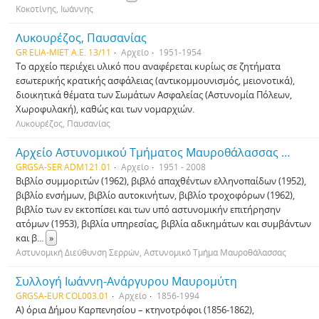
Κοκοτίνης, Ιωάννης
Λυκουρέζος, Παυσανίας
GR ELIA-MIET A.E. 13/11
Αρχείο
1951-1954
Το αρχείο περιέχει υλικό που αναφέρεται κυρίως σε ζητήματα
εσωτερικής κρατικής ασφάλειας (αντικομμουνισμός, μειονοτικά),
διοικητικά θέματα των Σωμάτων Ασφαλείας (Αστυνομία Πόλεων,
Χωροφυλακή), καθώς και των νομαρχιών.
Λυκουρέζος, Παυσανίας
Αρχείο Αστυνομικού Τμήματος Μαυροθάλασσας Σερρών
GRGSA-SER ADM121.01
Αρχείο
1951 - 2008
Βιβλίο συμμοριτών (1962), βιβλό απαχθέντων ελληνοπαίδων (1952),
βιβλίο ενσήμων, βιβλίο αυτοκινήτων, βιβλίο τροχοφόρων (1962),
βιβλίο των εν εκτοπίσει και των υπό αστυνομικήν επιτήρησην
ατόμων (1953), βιβλία υπηρεσίας, βιβλία αδικημάτων και συμβάντων
και β
...
»
Αστυνομική Διεύθυνση Σερρών, Αστυνομικό Τμήμα Μαυροθάλασσας
Συλλογή Ιωάννη-Ανάργυρου Μαυρομύτη
GRGSA-EUR COL003.01
Αρχείο
1856-1994
Α) όρια Δήμου Καρπενησίου – κτηνοτρόφοι (1856-1862),