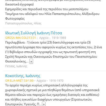
δικαστικά έγγραφα)
Εφημερίδες και περιοδικά της περιόδου του μεσοπολέμου
Τεκμήρια του αδελφού του Ηλία Παπαστεριόπουλου, Αλέξανδρου
Φωτογραφίες
Παπαστεργιόπουλος, Ηλίας
Ιδιωτική Συλλογή Ιωάννη Πέτσα
GRGSA-IMA COL013.01
Αρχείο
1919-1969
Περιλαμβάνει : 1) είκοσι τρία (23) δακτυλόγραφα και τρία (3)
πρωτότυπα έγγραφα που αφορούν κυρίως τις εκτοπίσεις του, 2) ένα
(1) Βιβλιάριο σπουδών εγγραφής του ως πρωτοετή φοιτητή στη
Σχολή Νομικών και Οικονομικών Επιστημών του Πανεπιστημίου
Θεσσαλονίκης,
...
»
Πέτσας, Ιωάννης
Κοκοτίνης, Ιωάννης
GR ELIA-MIET 53/13Θ
Αρχείο
1916-1970
Το αρχείο περιέχει κυρίως υπηρεσιακή αλληλογραφία της
χωροφυλακής σχετικά με μια πληθώρα θεμάτων (από υπηρεσιακά
θέματα αδειών και παροχών έως ημερήσιες διαταγές και εκθέσεις)
και πλήθος εγκυκλίων διαφόρων υπουργείων (Στρατιωτικών,
Εσωτερικών, Υγιεινής, Π
...
»