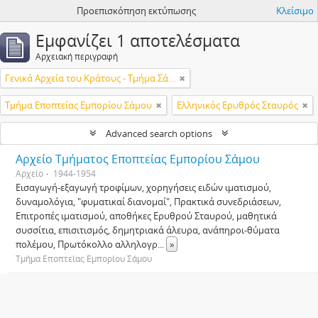
Προεπισκόπηση εκτύπωσης
Κλείσιμο
Εμφανίζει 1 αποτελέσματα
Αρχειακή περιγραφή
Γενικά Αρχεία του Κράτους - Τμήμα Σάμου
Τμήμα Εποπτείας Εμπορίου Σάμου
Ελληνικός Ερυθρός Σταυρός
Advanced search options
Αρχείο Τμήματος Εποπτείας Εμπορίου Σάμου
Αρχείο
1944-1954
Εισαγωγή-εξαγωγή τροφίμων, χορηγήσεις ειδών ιματισμού,
δυναμολόγια, "φυματικαί διανομαί", Πρακτικά συνεδριάσεων,
Επιτροπές ιματισμού, αποθήκες Ερυθρού Σταυρού, μαθητικά
συσσίτια, επισιτισμός, δημητριακά άλευρα, ανάπηροι-θύματα
πολέμου, Πρωτόκολλο αλληλογρ
...
»
Τμήμα Εποπτείας Εμπορίου Σάμου