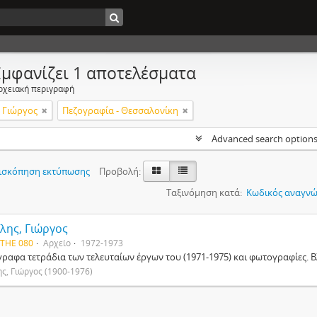
Εμφανίζει 1 αποτελέσματα
ρχειακή περιγραφή
 Γιώργος
Πεζογραφία - Θεσσαλονίκη
Advanced search option
ισκόπηση εκτύπωσης
Προβολή:
Ταξινόμηση κατά:
Κωδικός αναγνώ
λης, Γιώργος
 THE 080
Αρχείο
1972-1973
γραφα τετράδια των τελευταίων έργων του (1971-1975) και φωτογραφίες. Β
ς, Γιώργος (1900-1976)