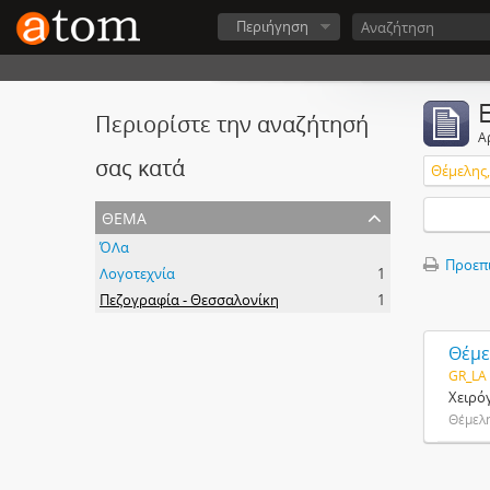
Περιήγηση
Περιορίστε την αναζήτησή
Α
σας κατά
Θέμελης,
θέμα
ΌΛα
Προεπ
Λογοτεχνία
1
Πεζογραφία - Θεσσαλονίκη
1
Θέμε
GR_LA
Χειρό
Θέμελη