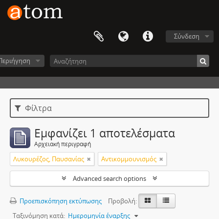
Σύνδεση
Περιήγηση
Φίλτρα
Εμφανίζει 1 αποτελέσματα
Αρχειακή περιγραφή
Λυκουρέζος, Παυσανίας
Αντικομμουνισμός
Advanced search options
Προεπισκόπηση εκτύπωσης
Προβολή:
Ταξινόμηση κατά:
Ημερομηνία έναρξης