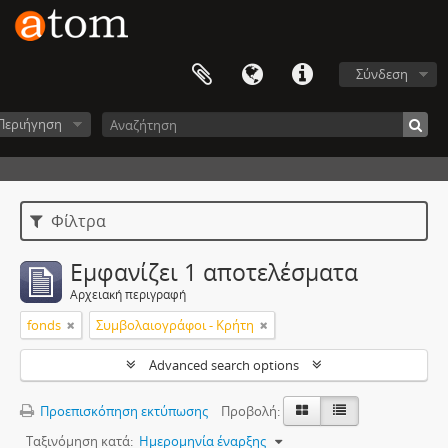
Σύνδεση
Περιήγηση
Φίλτρα
Εμφανίζει 1 αποτελέσματα
Αρχειακή περιγραφή
fonds
Συμβολαιογράφοι - Κρήτη
Advanced search options
Προεπισκόπηση εκτύπωσης
Προβολή:
Ταξινόμηση κατά:
Ημερομηνία έναρξης