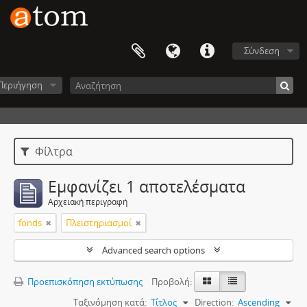
Σύνδεση
Περιήγηση
Φίλτρα
Εμφανίζει 1 αποτελέσματα
Αρχειακή περιγραφή
fonds
Πλειστηριασμοί
Advanced search options
Προεπισκόπηση εκτύπωσης
Προβολή:
Ταξινόμηση κατά:
Τίτλος
Direction:
Ascending