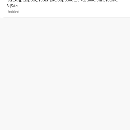
πλειστηριασμούς, ευρετήρια συμβολαίων και άλλα υπηρεσιακά
βιβλία.
Untitled