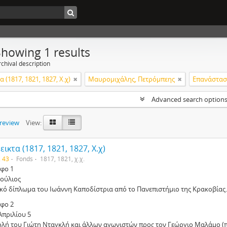
Showing 1 results
chival description
 (1817, 1821, 1827, Χ.χ)
Μαυρομιχάλης, Πετρόμπεης
Επανάστασ
Advanced search option
preview
View:
ικτα (1817, 1821, 1827, Χ.χ)
. 43
Fonds
1817, 1821, χ.χ.
φο 1
Ιούλιος
ικό δίπλωμα του Ιωάννη Καποδίστρια από το Πανεπιστήμιο της Κρακοβίας.
φο 2
Απριλίου 5
ολή του Γιώτη Νταγκλή και άλλων αγωνιστών προς τον Γεώργιο Μαλάμο (π