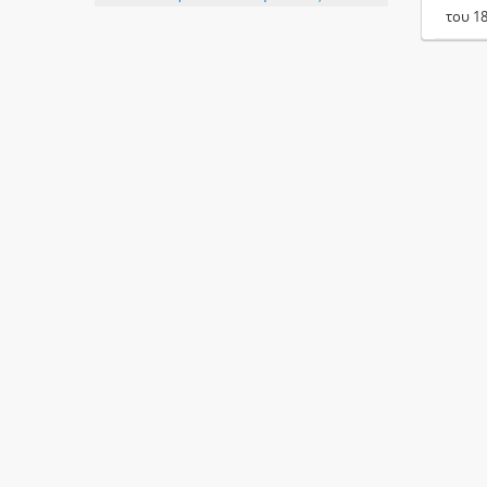
του 1