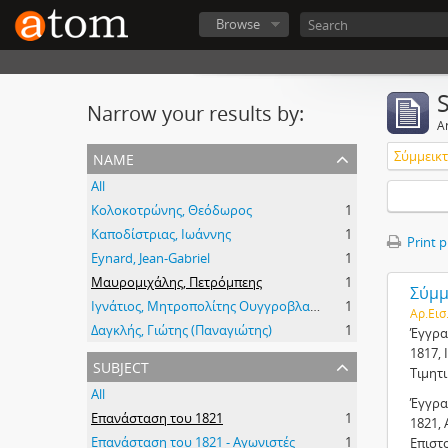
Browse
Narrow your results by:
Ar
name
Σύμμεικτα
All
Κολοκοτρώνης, Θεόδωρος
1
Καποδίστριας, Ιωάννης
1
Print 
Eynard, Jean-Gabriel
1
Μαυρομιχάλης, Πετρόμπεης
1
Σύμμε
Ιγνάτιος, Μητροπολίτης Ουγγροβλαχίας
1
Αρ.Εισ
Δαγκλής, Γιώτης (Παναγιώτης)
1
Έγγρα
1817, 
subject
Τιμητ
All
Έγγρα
Επανάσταση του 1821
1
1821, 
Επανάσταση του 1821 - Αγωνιστές
1
Επιστ