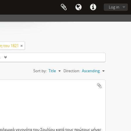
Log in
η του 1821
s
Sort by:
Title
Direction:
Ascending
ολεμικά γεγονότα του Σουλίου κατά τους πρώτους μήνες