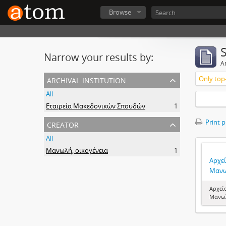
Browse
Narrow your results by:
Ar
archival institution
Only top-
All
Εταιρεία Μακεδονικών Σπουδών
1
creator
Print 
All
Μανωλή, οικογένεια
1
Αρχεί
Μαν
Αρχεί
Μανω