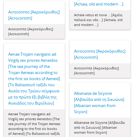
[Achaia, old and modern ...]
Acrocorinto [Ακροκόρινθος]
Achaia vetus et nova ... [Αχαΐα,
[Acrocorinth]
παλαιά και νέα ...] [Achaia, old
and modern ...]
Acrocorinto [Ακροκόρινθος]
[Acrocorinth]
Acrocorinto [Ακροκόρινθος]
Aenae Trojani navigatio ad
[Acrocorinth]
Virgilij sex priores Aeneidos
[The sea journey of the
Acrocorinto [Ακροκόρινθος]
Trojan Aeneas according to
[Acrocorinth]
the first six books of Aeneid]
[To θαλασσινό ταξίδι του
Αινεία του Τρώου σύμφωνα
Albanaise de Sicyone
με τα πρώτα έξι βιβλία της
[Αλβανίδα από τη Σικυώνα]
Αινειάδος του Βιργίλιου]
[Albanian woman from
Sicyon]
Aenae Trojani navigatio ad
Virgilij sex priores Aeneidos [The
Albanaise de Sicyone [Αλβανίδα
sea journey of the Trojan Aeneas
από τη Σικυώνα] [Albanian
according to the first six books
woman from Sicyon]
of Aeneid] [To θαλασσινό ταξίδι