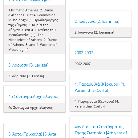
1.Primat d'Athènes. 2. Dame
d'Athènes. 3. et 4. Femmes de
Missolonghi [1. Πρωθιεράρχης
2. Ιωάννινα [2. Ioannina]
της Αθήνας. 2. Κυρία της
Αθήνας 3. και 4. Γυναίκες του
2. Ιωάννινα [2. Ioannina]
Μεσολογγίου.] [1.The
Headpriest of Athens. 2. Dame
of Athens. 3. and 4. Women of
Messologhi.]
2002-2007
2002-2007
3. Λάρισσα [3. Larissa]
3. Λάρισσα [3. Larissa]
4. Παραμυθιά (Κέρκυρα) [4.
Paramithia (Corfu)]
4ο Σύνταγμα Αρχιπελάγους
4. Παραμυθιά (Κέρκυρα) [4.
Paramithia (Corfu)]
4ο Σύνταγμα Αρχιπελάγους
4ον έτος του Συντάγματος,
Ζήσης Σωτηρίου [4th year of
5. Άρτα (Τρίκκαλα) [5. Arta