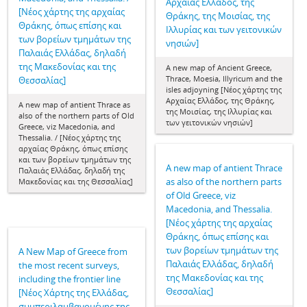
Αρχαίας Ελλάδος, της
[Nέος χάρτης της αρχαίας
Θράκης, της Μοισίας, της
Θράκης, όπως επίσης και
Ιλλυρίας και των γειτονικών
των βορείων τμημάτων της
νησιών]
Παλαιάς Ελλάδας, δηλαδή
της Μακεδονίας και της
A new map of Ancient Greece,
Thrace, Moesia, Illyricum and the
Θεσσαλίας]
isles adjoyning [Νέος χάρτης της
Αρχαίας Ελλάδος, της Θράκης,
A new map of antient Thrace as
της Μοισίας, της Ιλλυρίας και
also of the northern parts of Old
των γειτονικών νησιών]
Greece, viz Macedonia, and
Thessalia. / [Nέος χάρτης της
αρχαίας Θράκης, όπως επίσης
και των βορείων τμημάτων της
A new map of antient Thrace
Παλαιάς Ελλάδας, δηλαδή της
as also of the northern parts
Μακεδονίας και της Θεσσαλίας]
of Old Greece, viz
Macedonia, and Thessalia.
[Nέος χάρτης της αρχαίας
Θράκης, όπως επίσης και
των βορείων τμημάτων της
A New Map of Greece from
Παλαιάς Ελλάδας, δηλαδή
the most recent surveys,
της Μακεδονίας και της
including the frontier line
Θεσσαλίας]
[Νέος Χάρτης της Ελλάδας,
συμπεριλαμβανομένης της