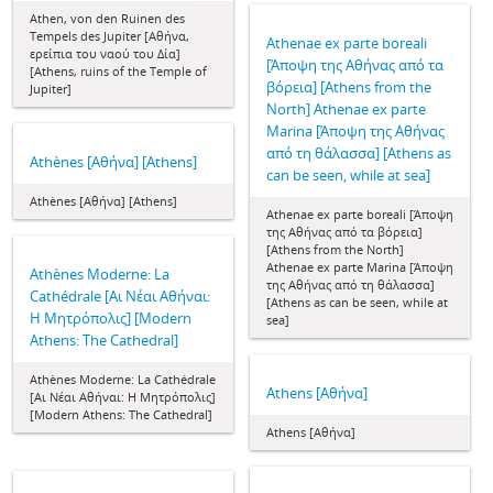
Athen, von den Ruinen des
Tempels des Jupiter [Αθήνα,
Athenae ex parte boreali
ερείπια του ναού του Δία]
[Άποψη της Αθήνας από τα
[Athens, ruins of the Temple of
βόρεια] [Athens from the
Jupiter]
North] Athenae ex parte
Marina [Άποψη της Αθήνας
από τη θάλασσα] [Athens as
Athènes [Αθήνα] [Athens]
can be seen, while at sea]
Athènes [Αθήνα] [Athens]
Athenae ex parte boreali [Άποψη
της Αθήνας από τα βόρεια]
[Athens from the North]
Athenae ex parte Marina [Άποψη
Athènes Moderne: La
της Αθήνας από τη θάλασσα]
Cathédrale [Αι Νέαι Αθήναι:
[Athens as can be seen, while at
Η Μητρόπολις] [Modern
sea]
Athens: The Cathedral]
Athènes Moderne: La Cathédrale
Athens [Αθήνα]
[Αι Νέαι Αθήναι: Η Μητρόπολις]
[Modern Athens: The Cathedral]
Athens [Αθήνα]