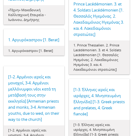
Prince Lacédémonien. 3. et
4. Soldats Lacédémonien [1.
«Τέχνη» Μακεδονική
Καλλιτεχνική Εταιρεία -
Θεσσαλός Ηγεμόνας. 2.
Ιωάννου, Δημήτρης
Λακεδαιμόνιος Ηγεμόνας 3.
και 4. Λακεδαιμόνιοι
στρατιώτες]
1. Αργυρόκαστρον [1. Berat]
1. Prince Thessalien. 2. Prince
Lacédémonien. 3. et 4. Soldats
1. Αργυρόκαστρον [1. Berat]
Lacédémonien [1. Θεσσαλός
Ηγεμόνας. 2. Λακεδαιμόνιος
Ηγεμόνας 3. και 4.
Λακεδαιμόνιοι στρατιώτες]
[1-2. Αρμένιοι ιερείς και
μοναχοί, 3-4. Αρμένιοι
μελλόνυμφοι νέοι κατά τη
[1-3. Έλληνες ιερείς και
μετάβασή τους στην
ιεράρχες, 4. Μνηστευμένη
εκκλησία] [Armenian priests
Ελληνίδα] [1-3. Greek priests
and monks, 3-4. Armenian
and prelates, 4. Greek
youths, due to wed, on their
fiancée]
way to the church]
[1-3. Έλληνες ιερείς και
ιεράρχες, 4. Μνηστευμένη
[1-2. Αρμένιοι ιερείς και
Ελληνίδα] [1-3. Greek priests
μοναχοί, 3-4. Αρμένιοι