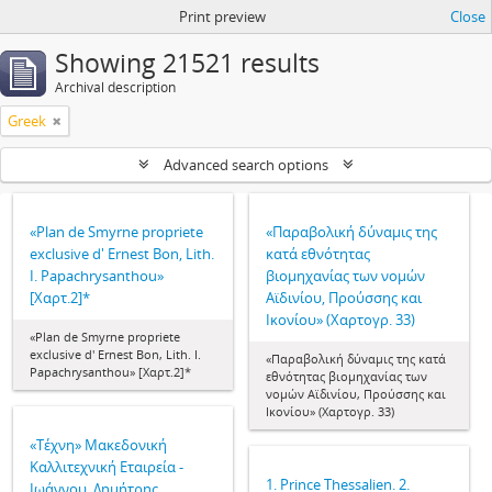
Print preview
Close
Showing 21521 results
Archival description
Greek
Advanced search options
«Plan de Smyrne propriete
«Παραβολική δύναμις της
exclusive d' Ernest Bon, Lith.
κατά εθνότητας
I. Papachrysanthou»
βιομηχανίας των νομών
[Χαρτ.2]*
Αϊδινίου, Προύσσης και
Ικονίου» (Χαρτογρ. 33)
«Plan de Smyrne propriete
exclusive d' Ernest Bon, Lith. I.
«Παραβολική δύναμις της κατά
Papachrysanthou» [Χαρτ.2]*
εθνότητας βιομηχανίας των
νομών Αϊδινίου, Προύσσης και
Ικονίου» (Χαρτογρ. 33)
«Τέχνη» Μακεδονική
Καλλιτεχνική Εταιρεία -
1. Prince Thessalien. 2.
Ιωάννου, Δημήτρης