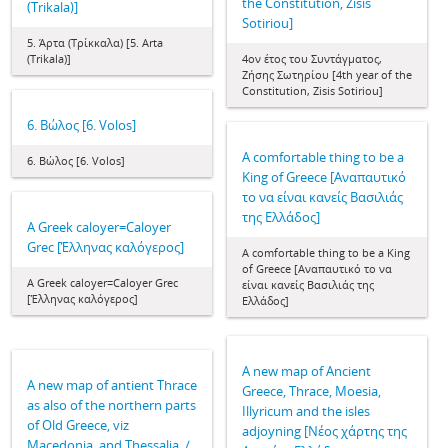
the Constitution, Zisis
(Trikala)]
Sotiriou]
5. Άρτα (Τρίκκαλα) [5. Arta
(Trikala)]
4ον έτος του Συντάγματος,
Ζήσης Σωτηρίου [4th year of the
Constitution, Zisis Sotiriou]
6. Βώλος [6. Volos]
A comfortable thing to be a
6. Βώλος [6. Volos]
King of Greece [Αναπαυτικό
το να είναι κανείς Βασιλιάς
της Ελλάδος]
A Greek caloyer=Caloyer
Grec [Έλληνας καλόγερος]
A comfortable thing to be a King
of Greece [Αναπαυτικό το να
A Greek caloyer=Caloyer Grec
είναι κανείς Βασιλιάς της
[Έλληνας καλόγερος]
Ελλάδος]
A new map of Ancient
A new map of antient Thrace
Greece, Thrace, Moesia,
as also of the northern parts
Illyricum and the isles
of Old Greece, viz
adjoyning [Νέος χάρτης της
Macedonia, and Thessalia. /