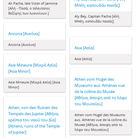
Ali Pacha, late Vizier of Jannina.
Μπέη, καπουδάν πασάς]
[Αλή - Πασά, ο τελευταίος
Βεζύρης των Ιωαννίνων.]
Aly Bey, Capitan Pacha [Αλή
Μπέη, καπουδάν πασάς]
Ancona [Ανκόνα]
Ancona [Ανκόνα]
Asia [Ασία]
Asia [Ασία]
Asie Mineure [Μικρά Ασία]
[Asia Minor]
Athen vom Hügel des
Asie Mineure [Μικρά Ασία] [Asia
Museums aus. Athènes vue
Minor]
de la colline du Μusée
[Αθήνα, άποψη από το λόφο
του Μουσείου]
Athen, von den Ruinen des
Tempels des Jupiter [Αθήνα,
Athen vom Hügel des Museums
ερείπια του ναού του Δία]
aus. Athènes vue de la colline du
Μusée [Αθήνα, άποψη από το
[Athens, ruins of the Temple
λόφο του Μουσείου]
of Jupiter]