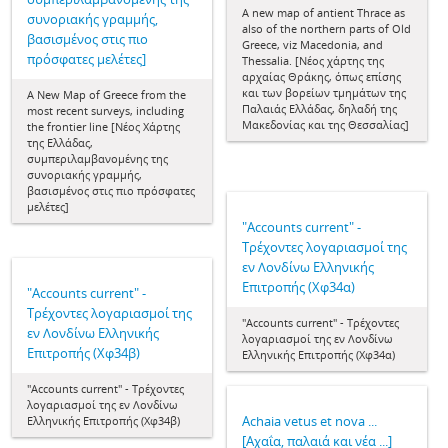
A new map of antient Thrace as
συνοριακής γραμμής,
also of the northern parts of Old
βασισμένος στις πιο
Greece, viz Macedonia, and
πρόσφατες μελέτες]
Thessalia. [Nέος χάρτης της
αρχαίας Θράκης, όπως επίσης
και των βορείων τμημάτων της
A New Map of Greece from the
Παλαιάς Ελλάδας, δηλαδή της
most recent surveys, including
Μακεδονίας και της Θεσσαλίας]
the frontier line [Νέος Χάρτης
της Ελλάδας,
συμπεριλαμβανομένης της
συνοριακής γραμμής,
βασισμένος στις πιο πρόσφατες
μελέτες]
"Accounts current" -
Τρέχοντες λογαριασμοί της
εν Λονδίνω Ελληνικής
Επιτροπής (Χφ34α)
"Accounts current" -
Τρέχοντες λογαριασμοί της
"Accounts current" - Τρέχοντες
εν Λονδίνω Ελληνικής
λογαριασμοί της εν Λονδίνω
Επιτροπής (Χφ34β)
Ελληνικής Επιτροπής (Χφ34α)
"Accounts current" - Τρέχοντες
λογαριασμοί της εν Λονδίνω
Achaia vetus et nova ...
Ελληνικής Επιτροπής (Χφ34β)
[Αχαΐα, παλαιά και νέα ...]