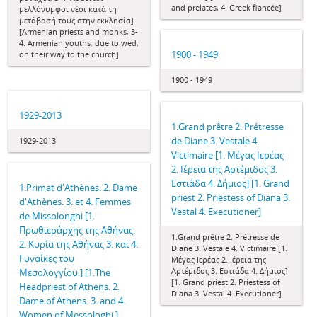
and prelates, 4. Greek fiancée]
μελλόνυμφοι νέοι κατά τη
μετάβασή τους στην εκκλησία]
[Armenian priests and monks, 3-
4. Armenian youths, due to wed,
1900 - 1949
on their way to the church]
1900 - 1949
1929-2013
1.Grand prêtre 2. Prétresse
de Diane 3. Vestale 4.
1929-2013
Victimaire [1. Μέγας Ιερέας
2. Ιέρεια της Αρτέμιδος 3.
Εστιάδα 4. Δήμιος] [1. Grand
1.Primat d'Athènes. 2. Dame
priest 2. Priestess of Diana 3.
d'Athènes. 3. et 4. Femmes
Vestal 4. Executioner]
de Missolonghi [1.
Πρωθιεράρχης της Αθήνας.
1.Grand prêtre 2. Prétresse de
2. Κυρία της Αθήνας 3. και 4.
Diane 3. Vestale 4. Victimaire [1.
Γυναίκες του
Μέγας Ιερέας 2. Ιέρεια της
Αρτέμιδος 3. Εστιάδα 4. Δήμιος]
Μεσολογγίου.] [1.The
[1. Grand priest 2. Priestess of
Headpriest of Athens. 2.
Diana 3. Vestal 4. Executioner]
Dame of Athens. 3. and 4.
Women of Messologhi.]