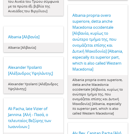
του Αινεία του Τρώου σύμφωνα
με τα πρώτα έξι βιβλία της
Αινειάδος του Βιργίλιου]
Albania propria overo
superiore, detta anche
Macedonia occidentale
[Αλβανία, κυρίως το
Albania [Αλβανία]
ανώτερο τμήμα της, που
ονομάζεται επίσης και
Albania [Αλβανία]
Δυτική Μακεδονία] [Albania,
especially its superior part,
which is also called Western
Alexander Ypsilanti
Macedonia]
[Αλέξανδρος Υψηλάντης]
Albania propria overo superiore,
Alexander Ypsilanti [Αλέξανδρος
detta anche Macedonia
Υψηλάντης]
occidentale [Αλβανία, κυρίως το
ανώτερο τμήμα της, που
ονομάζεται επίσης και Δυτική
Μακεδονία] [Albania, especially
Ali Pacha, late Vizier of
its superior part, which is also
called Western Macedonia]
Jannina. [Αλή - Πασά, ο
τελευταίος Βεζύρης των
Ιωαννίνων.]
Aly Bey, Capitan Pacha [Αλή