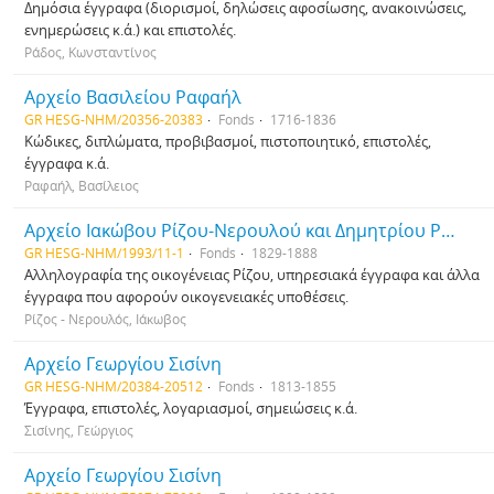
Δημόσια έγγραφα (διορισμοί, δηλώσεις αφοσίωσης, ανακοινώσεις,
ενημερώσεις κ.ά.) και επιστολές.
Ράδος, Κωνσταντίνος
Αρχείο Βασιλείου Ραφαήλ
GR HESG-NHM/20356-20383
Fonds
1716-1836
Κώδικες, διπλώματα, προβιβασμοί, πιστοποιητικό, επιστολές,
έγγραφα κ.ά.
Ραφαήλ, Βασίλειος
Αρχείο Ιακώβου Ρίζου-Νερουλού και Δημητρίου Ρίζου
GR HESG-NHM/1993/11-1
Fonds
1829-1888
Αλληλογραφία της οικογένειας Ρίζου, υπηρεσιακά έγγραφα και άλλα
έγγραφα που αφορούν οικογενειακές υποθέσεις.
Ρίζος - Νερουλός, Ιάκωβος
Αρχείο Γεωργίου Σισίνη
GR HESG-NHM/20384-20512
Fonds
1813-1855
Έγγραφα, επιστολές, λογαριασμοί, σημειώσεις κ.ά.
Σισίνης, Γεώργιος
Αρχείο Γεωργίου Σισίνη