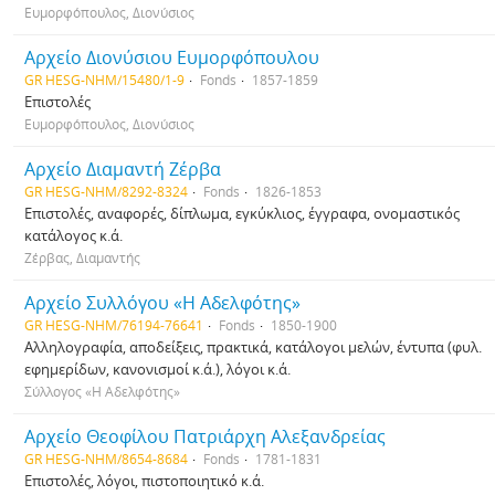
Ευμορφόπουλος, Διονύσιος
Αρχείο Διονύσιου Ευμορφόπουλου
GR HESG-NHM/15480/1-9
Fonds
1857-1859
Επιστολές
Ευμορφόπουλος, Διονύσιος
Αρχείο Διαμαντή Ζέρβα
GR HESG-NHM/8292-8324
Fonds
1826-1853
Επιστολές, αναφορές, δίπλωμα, εγκύκλιος, έγγραφα, ονομαστικός
κατάλογος κ.ά.
Ζέρβας, Διαμαντής
Αρχείο Συλλόγου «Η Αδελφότης»
GR HESG-NHM/76194-76641
Fonds
1850-1900
Αλληλογραφία, αποδείξεις, πρακτικά, κατάλογοι μελών, έντυπα (φυλ.
εφημερίδων, κανονισμοί κ.ά.), λόγοι κ.ά.
Σύλλογος «Η Αδελφότης»
Αρχείο Θεοφίλου Πατριάρχη Αλεξανδρείας
GR HESG-NHM/8654-8684
Fonds
1781-1831
Επιστολές, λόγοι, πιστοποιητικό κ.ά.