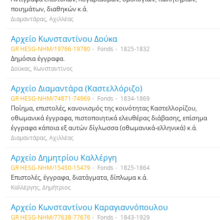
ποιημάτων, διαθηκών κ.ά.
Διαμαντάρας, Αχιλλέας
Αρχείο Κωνσταντίνου Δούκα
GR HESG-NHM/19766-19780
Fonds
1825-1832
Δημόσια έγγραφα.
Δούκας, Κωνσταντίνος
Αρχείο Διαμαντάρα (Καστελλόριζο)
GR HESG-NHM/74871-74969
Fonds
1834-1869
Ποίημα, επιστολές, κανονισμός της κοινότητας Καστελλορίζου,
οθωμανικά έγγραφα, πιστοποιητικά ελευθέρας διάβασης, επίσημα
έγγραφα κάποια εξ αυτών δίγλωσσα (οθωμανικά-ελληνικά) κ.ά.
Διαμαντάρας, Αχιλλέας
Αρχείο Δημητρίου Καλλέργη
GR HESG-NHM/15450-15479
Fonds
1825-1864
Επιστολές, έγγραφα, διατάγματα, δίπλωμα κ.ά.
Καλλέργης, Δημήτριος
Αρχείο Κωνσταντίνου Καραγιαννόπουλου
GR HESG-NHM/77638-77676
Fonds
1843-1929