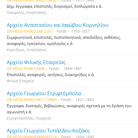
GR HESG-NHM/19803-19856
Fonds
1817-1844
Δημ. έγγραφα, επιστολές, διορισμοί, διπλώματα κ.ά.
Λιδωρίκης, Αναστάσιος
Αρχείο Αναστασίου και Ιακώβου Κορνηλίου
GR HESG-NHM/2246-2297
Fonds
1793-1857
Συμφωνητικά, επιστολές, πιστοποιητικά, αποδείξεις, εκθέσεις,
αναφορές, εγκύκλιοι, ομολογίες κ.ά.
Κορνήλιος, Αναστάσιος
Αρχείο Φιλικής Εταιρείας
GR HESG-NHM/15958
Fonds
1866-1867
Επιστολές, αναφορές, αιτήσεις, διακηρύξεις κ.ά.
Φιλική Εταιρεία
Αρχείο Γεωργίου Στριφτόμπολα
GR HESG-NHM/14671-14685
Fonds
1821-1883
Έγγραφα, διαταγές, βεβαιώσεις, αναφορές σχετικά με τη δράση του
αγωνιστή κ.ά.
Στριφτόμπολας, Γεώργιος
Αρχείο Γεωργίου Τυπάλδου-Κοζάκη
GR HESG-NHM/83406-83514
Fonds
1884-1890