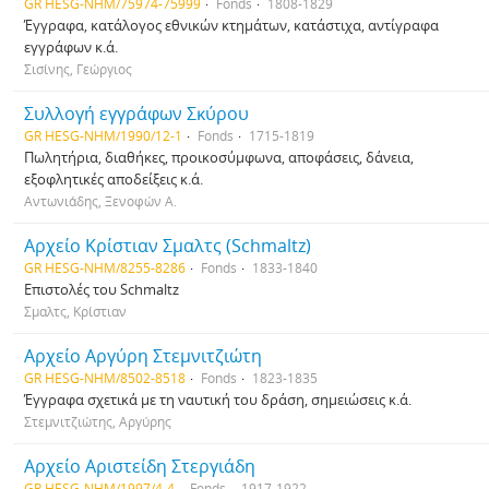
GR HESG-NHM/75974-75999
Fonds
1808-1829
Έγγραφα, κατάλογος εθνικών κτημάτων, κατάστιχα, αντίγραφα
εγγράφων κ.ά.
Σισίνης, Γεώργιος
Συλλογή εγγράφων Σκύρου
GR HESG-NHM/1990/12-1
Fonds
1715-1819
Πωλητήρια, διαθήκες, προικοσύμφωνα, αποφάσεις, δάνεια,
εξοφλητικές αποδείξεις κ.ά.
Αντωνιάδης, Ξενοφών Α.
Αρχείο Κρίστιαν Σμαλτς (Schmaltz)
GR HESG-NHM/8255-8286
Fonds
1833-1840
Επιστολές του Schmaltz
Σμαλτς, Κρίστιαν
Αρχείο Αργύρη Στεμνιτζιώτη
GR HESG-NHM/8502-8518
Fonds
1823-1835
Έγγραφα σχετικά με τη ναυτική του δράση, σημειώσεις κ.ά.
Στεμνιτζιώτης, Αργύρης
Αρχείο Αριστείδη Στεργιάδη
GR HESG-NHM/1997/4-4
Fonds
1917-1922