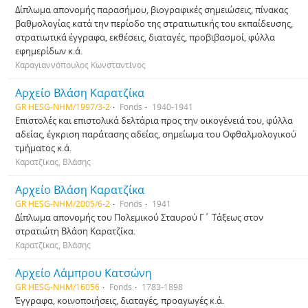
Δίπλωμα απονομής παρασήμου, βιογραφικές σημειώσεις, πίνακας
βαθμολογίας κατά την περίοδο της στρατιωτικής του εκπαίδευσης,
στρατιωτικά έγγραφα, εκθέσεις, διαταγές, προβιβασμοί, φύλλα
εφημερίδων κ.ά.
Καραγιαννόπουλος Κωνσταντίνος
Αρχείο Βλάση Καρατζίκα
GR HESG-NHM/1997/3-2
Fonds
1940-1941
Επιστολές και επιστολικά δελτάρια προς την οικογένειά του, φύλλα
αδείας, έγκριση παράτασης αδείας, σημείωμα του Οφθαλμολογικού
τμήματος κ.ά.
Καρατζίκας, Βλάσης
Αρχείο Βλάση Καρατζίκα
GR HESG-NHM/2005/6-2
Fonds
1941
Δίπλωμα απονομής του Πολεμικού Σταυρού Γ΄ Τάξεως στον
στρατιώτη Βλάση Καρατζίκα.
Καρατζίκας, Βλάσης
Αρχείο Λάμπρου Κατσώνη
GR HESG-NHM/16056
Fonds
1783-1898
Έγγραφα, κοινοποιήσεις, διαταγές, προαγωγές κ.ά.