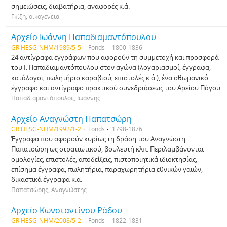
σημειώσεις, διαβατήρια, αναφορές κ.ά.
Γκίζη, οικογένεια
Αρχείο Ιωάννη Παπαδιαμαντόπουλου
GR HESG-NHM/1989/5-5
Fonds
1800-1836
24 αντίγραφα εγγράφων που αφορούν τη συμμετοχή και προσφορά
του Ι. Παπαδιαμαντόπουλου στον αγώνα (λογαριασμοί, έγγραφα,
κατάλογοι, πωλητήριο καραβιού, επιστολές κ.ά.), ένα οθωμανικό
έγγραφο και αντίγραφο πρακτικού συνεδριάσεως του Αρείου Πάγου.
Παπαδιαμαντόπουλος, Ιωάννης
Αρχείο Αναγνώστη Παπατσώρη
GR HESG-NHM/1992/1-2
Fonds
1798-1876
Έγγραφα που αφορούν κυρίως τη δράση του Αναγνώστη
Παπατσώρη ως στρατιωτικού, βουλευτή κλπ. Περιλαμβάνονται
ομολογίες, επιστολές, αποδείξεις, πιστοποιητικά ιδιοκτησίας,
επίσημα έγγραφα, πωλητήρια, παραχωρητήρια εθνικών γαιών,
δικαστικά έγγραφα κ.α.
Παπατσώρης, Αναγνώστης
Αρχείο Κωνσταντίνου Ράδου
GR HESG-NHM/2008/5-2
Fonds
1822-1831