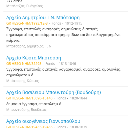
Έγγραφα
Μπαλατζός, Ευάγγελος
Αρχείο Δημητρίου Τ.Ν. Μπότσαρη
GR HESG-NHM/1993/12-3
Fonds
1912-1915
Έγγραφα, επιστολές, αναφορές, σημειώσεις, διαταγές,
σημειωματάρια, αποκόμματα εφημερίδων και δακτυλογραφημένα
κείμενα.
Μπότσαρης, Δημήτριος, Τ. Ν.
Αρχείο Κώστα Μπότσαρη
GR HESG-NHM/85293
Fonds
1813-1846
Έγγραφα, επιστολές, διαταγές, λογαριασμοί, αναφορές, ομολογίες,
σημειώματα κ.ά.
Μπότσαρης, Κώστας
Αρχείο Βασιλείου Μπουντούρη (Βουδούρη)
GR HESG-NHM/15090-15140
Fonds
1820-1844
Δημόσια έγγραφα, επιστολές κ.ά.
Μπουντούρης, Βασίλειος
Αρχείο οικογένειας Γιαννοπούλου
GR HESG-NHM/19455-19456
Fonds
1838-1839