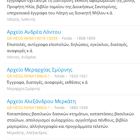
εγγράφων σχετικά με τη Σαντορίνη, έκθεση αφιερωμάτων της μονής
Προφήτη Ηλία, βιβλίο ταμείου της Διοικήσεως Σαντορίνης,
υπηρεσιακά έγγραφα του Λάτρη ως διοικητή Μήλου κ.ά.
Λάτρης, Ιωάννης
Αρχείο Ανδρέα Λόντου
GR HESG-NHM/19019-19359
Fonds
1808-1859
Επιστολές, αντίγραφα επιστολών, δηλώσεις, εγκύκλιοι, διαταγές,
αναφορές κ.ά.
Λόντος, Ανδρέας
Αρχείο Μεραρχίας Σμύρνης
GR HESG-NHM/1996/3-1
Fonds
1920-1921
Έγγραφα, διαταγές, αναφορές, εκθέσεις κ.ά.
Μεραρχία Σμύρνης
Αρχείο Αλεξάνδρου Μερκάτη
GR HESG-NHM/1988/4-1
Fonds
1880-1939
Καταστάσεις βασιλικών δασικών κτημάτων, καταστάσεις βασιλικών
σταύλων, απολογισμοί αυλαρχείου, αγγελτήρια πένθους, βιβλίο
μαγειρείου, αλληλογραφία και προγράμματα τελετών.
Μερκάτης, Αλέξανδρος