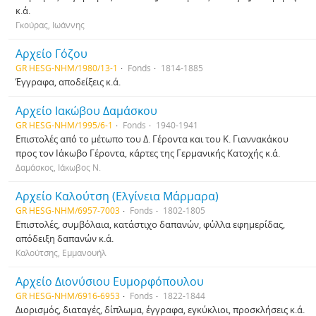
κ.ά.
Γκούρας, Ιωάννης
Αρχείο Γόζου
GR HESG-NHM/1980/13-1
Fonds
1814-1885
Έγγραφα, αποδείξεις κ.ά.
Αρχείο Ιακώβου Δαμάσκου
GR HESG-NHM/1995/6-1
Fonds
1940-1941
Επιστολές από το μέτωπο του Δ. Γέροντα και του Κ. Γιαννακάκου
προς τον Ιάκωβο Γέροντα, κάρτες της Γερμανικής Κατοχής κ.ά.
Δαμάσκος, Ιάκωβος Ν.
Αρχείο Καλούτση (Ελγίνεια Μάρμαρα)
GR HESG-NHM/6957-7003
Fonds
1802-1805
Επιστολές, συμβόλαια, κατάστιχο δαπανών, φύλλα εφημερίδας,
απόδειξη δαπανών κ.ά.
Καλούτσης, Εμμανουήλ
Αρχείο Διονύσιου Ευμορφόπουλου
GR HESG-NHM/6916-6953
Fonds
1822-1844
Διορισμός, διαταγές, δίπλωμα, έγγραφα, εγκύκλιοι, προσκλήσεις κ.ά.