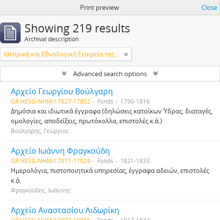
Print preview
Close
Showing 219 results
Archival description
Ιστορική και Εθνολογική Εταιρεία της Ελλάδος
Advanced search options
Αρχείο Γεωργίου Βούλγαρη
GR HESG-NHM/17627-17852
Fonds
1790-1816
Δημόσια και ιδιωτικά έγγραφα (δηλώσεις κατοίκων Ύδρας, διαταγές,
ομολογίες, αποδείξεις, πρωτόκολλα, επιστολές κ.ά.)
Βούλγαρης, Γεώργιος
Αρχείο Ιωάννη Φραγκούδη
GR HESG-NHM/17011-17029
Fonds
1821-1833
Ημερολόγια, πιστοποιητικά υπηρεσίας, έγγραφα αδειών, επιστολές
κ.ά.
Φραγκούδης, Ιωάννης
Αρχείο Αναστασίου Λιδωρίκη