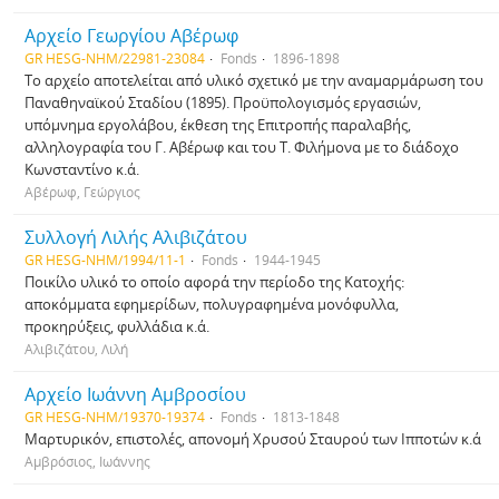
Αρχείο Γεωργίου Αβέρωφ
GR HESG-NHM/22981-23084
Fonds
1896-1898
Το αρχείο αποτελείται από υλικό σχετικό με την αναμαρμάρωση του
Παναθηναϊκού Σταδίου (1895). Προϋπολογισμός εργασιών,
υπόμνημα εργολάβου, έκθεση της Επιτροπής παραλαβής,
αλληλογραφία του Γ. Αβέρωφ και του Τ. Φιλήμονα με το διάδοχο
Κωνσταντίνο κ.ά.
Αβέρωφ, Γεώργιος
Συλλογή Λιλής Αλιβιζάτου
GR HESG-NHM/1994/11-1
Fonds
1944-1945
Ποικίλο υλικό το οποίο αφορά την περίοδο της Κατοχής:
αποκόμματα εφημερίδων, πολυγραφημένα μονόφυλλα,
προκηρύξεις, φυλλάδια κ.ά.
Αλιβιζάτου, Λιλή
Αρχείο Ιωάννη Αμβροσίου
GR HESG-NHM/19370-19374
Fonds
1813-1848
Μαρτυρικόν, επιστολές, απονομή Χρυσού Σταυρού των Ιπποτών κ.ά
Αμβρόσιος, Ιωάννης