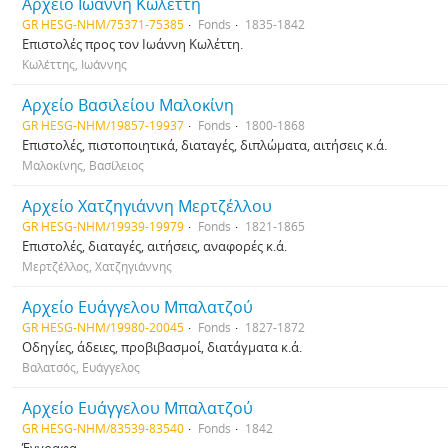
Αρχείο Ιωάννη Κωλέττη
GR HESG-NHM/75371-75385
Fonds
1835-1842
Επιστολές προς τον Ιωάννη Κωλέττη.
Κωλέττης, Ιωάννης
Αρχείο Βασιλείου Μαλοκίνη
GR HESG-NHM/19857-19937
Fonds
1800-1868
Επιστολές, πιστοποιητικά, διαταγές, διπλώματα, αιτήσεις κ.ά.
Μαλοκίνης, Βασίλειος
Αρχείο Χατζηγιάννη Μερτζέλλου
GR HESG-NHM/19939-19979
Fonds
1821-1865
Επιστολές, διαταγές, αιτήσεις, αναφορές κ.ά.
Μερτζέλλος, Χατζηγιάννης
Αρχείο Ευάγγελου Μπαλατζού
GR HESG-NHM/19980-20045
Fonds
1827-1872
Οδηγίες, άδειες, προβιβασμοί, διατάγματα κ.ά.
Βαλατσός, Ευάγγελος
Αρχείο Ευάγγελου Μπαλατζού
GR HESG-NHM/83539-83540
Fonds
1842