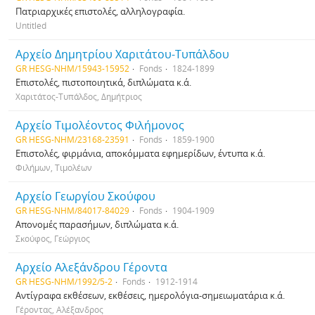
Πατριαρχικές επιστολές, αλληλογραφία.
Untitled
Αρχείο Δημητρίου Χαριτάτου-Τυπάλδου
GR HESG-NHM/15943-15952
Fonds
1824-1899
Επιστολές, πιστοποιητικά, διπλώματα κ.ά.
Χαριτάτος-Τυπάλδος, Δημήτριος
Αρχείο Τιμολέοντος Φιλήμονος
GR HESG-NHM/23168-23591
Fonds
1859-1900
Επιστολές, φιρμάνια, αποκόμματα εφημερίδων, έντυπα κ.ά.
Φιλήμων, Τιμολέων
Αρχείο Γεωργίου Σκούφου
GR HESG-NHM/84017-84029
Fonds
1904-1909
Απονομές παρασήμων, διπλώματα κ.ά.
Σκούφος, Γεώργιος
Αρχείο Αλεξάνδρου Γέροντα
GR HESG-NHM/1992/5-2
Fonds
1912-1914
Αντίγραφα εκθέσεων, εκθέσεις, ημερολόγια-σημειωματάρια κ.ά.
Γέροντας, Αλέξανδρος