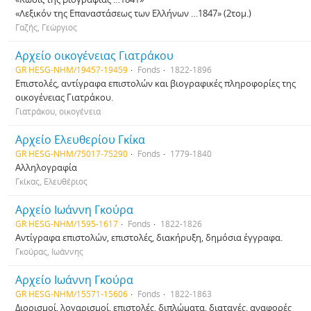
«Λεξικόν της Επαναστάσεως των Ελλήνων …1847» (2τομ.)
Γαζής, Γεώργιος
Αρχείο οικογένειας Γιατράκου
GR HESG-NHM/19457-19459
Fonds
1822-1896
Επιστολές, αντίγραφα επιστολών και βιογραφικές πληροφορίες της
οικογένειας Γιατράκου.
Γιατράκου, οικογένεια
Αρχείο Ελευθερίου Γκίκα
GR HESG-NHM/75017-75290
Fonds
1779-1840
Αλληλογραφία
Γκίκας, Ελευθέριος
Αρχείο Ιωάννη Γκούρα
GR HESG-NHM/1595-1617
Fonds
1822-1826
Αντίγραφα επιστολών, επιστολές, διακήρυξη, δημόσια έγγραφα.
Γκούρας, Ιωάννης
Αρχείο Ιωάννη Γκούρα
GR HESG-NHM/15571-15606
Fonds
1822-1863
Διορισμοί, λογαρισμοί, επιστολές, διπλώματα, διαταγές, αναφορές