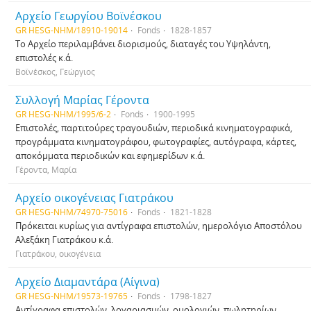
Αρχείο Γεωργίου Βοϊνέσκου
GR HESG-NHM/18910-19014
Fonds
1828-1857
Το Αρχείο περιλαμβάνει διορισμούς, διαταγές του Υψηλάντη,
επιστολές κ.ά.
Βοϊνέσκος, Γεώργιος
Συλλογή Μαρίας Γέροντα
GR HESG-NHM/1995/6-2
Fonds
1900-1995
Επιστολές, παρτιτούρες τραγουδιών, περιοδικά κινηματογραφικά,
προγράμματα κινηματογράφου, φωτογραφίες, αυτόγραφα, κάρτες,
αποκόμματα περιοδικών και εφημερίδων κ.ά.
Γέροντα, Μαρία
Αρχείο οικογένειας Γιατράκου
GR HESG-NHM/74970-75016
Fonds
1821-1828
Πρόκειται κυρίως για αντίγραφα επιστολών, ημερολόγιο Αποστόλου
Αλεξάκη Γιατράκου κ.ά.
Γιατράκου, οικογένεια
Αρχείο Διαμαντάρα (Αίγινα)
GR HESG-NHM/19573-19765
Fonds
1798-1827
Αντίγραφα επιστολών, λογαριασμών, ομολογιών, πωλητηρίων,