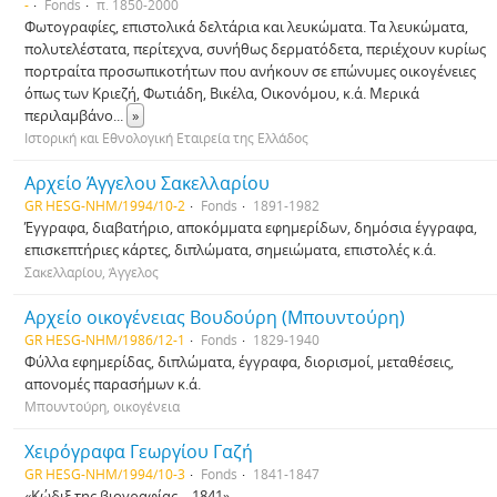
-
Fonds
π. 1850-2000
Φωτογραφίες, επιστολικά δελτάρια και λευκώματα. Τα λευκώματα,
πολυτελέστατα, περίτεχνα, συνήθως δερματόδετα, περιέχουν κυρίως
πορτραίτα προσωπικοτήτων που ανήκουν σε επώνυμες οικογένειες
όπως των Κριεζή, Φωτιάδη, Βικέλα, Οικονόμου, κ.ά. Μερικά
περιλαμβάνο
...
»
Ιστορική και Εθνολογική Εταιρεία της Ελλάδος
Αρχείο Άγγελου Σακελλαρίου
GR HESG-NHM/1994/10-2
Fonds
1891-1982
Έγγραφα, διαβατήριο, αποκόμματα εφημερίδων, δημόσια έγγραφα,
επισκεπτήριες κάρτες, διπλώματα, σημειώματα, επιστολές κ.ά.
Σακελλαρίου, Άγγελος
Αρχείο οικογένειας Βουδούρη (Μπουντούρη)
GR HESG-NHM/1986/12-1
Fonds
1829-1940
Φύλλα εφημερίδας, διπλώματα, έγγραφα, διορισμοί, μεταθέσεις,
απονομές παρασήμων κ.ά.
Μπουντούρη, οικογένεια
Χειρόγραφα Γεωργίου Γαζή
GR HESG-NHM/1994/10-3
Fonds
1841-1847
«Κώδιξ της βιογραφίας …1841»