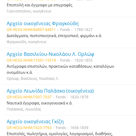
Επιστολή και έγγραφο με επιγραφές.
Γιαννοπούλου, οικογένεια
Αρχείο οικογένειας Φραγκούδη
GR HESG-NHM/84897-84911
Fonds
1789-1827
Διατάγματα, πιστοποιητικά, επιτροπικό, φιρμάνι κ.ά.
Φραγκούδη, οικογένεια
Αρχείο Βασιλείου-Νικολάου Λ. Ορλώφ
GR HESG-NHM/15501-15519
Fonds
1820-1855
Αντίγραφα επιστολών, πρακτικών καταθέσεων, καταλόγων
ονομάτων κ.ά.
Ορλώφ, Βασίλειος, Νικόλαος Λ.
Αρχείο Λεωνίδα Παλάσκα (οικογένεια)
GR HESG-NHM/7007-7037
Fonds
1820-1879
Ναυτικά έγγραφα, οικογενειακά κ.ά.
Παλάσκας, Λεωνίδας
Αρχείο οικογένειας Γκίζη
GR HESG-NHM/7423-7763
Fonds
1656-1839
Επιστολές, πωλητήρια, ομολογίες, λογαριασμοί, διαθήκες,