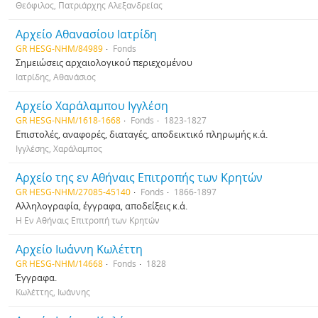
Θεόφιλος, Πατριάρχης Αλεξανδρείας
Αρχείο Αθανασίου Ιατρίδη
GR HESG-NHM/84989
Fonds
Σημειώσεις αρχαιολογικού περιεχομένου
Ιατρίδης, Αθανάσιος
Αρχείο Χαράλαμπου Ιγγλέση
GR HESG-NHM/1618-1668
Fonds
1823-1827
Επιστολές, αναφορές, διαταγές, αποδεικτικό πληρωμής κ.ά.
Ιγγλέσης, Χαράλαμπος
Αρχείο της εν Αθήναις Επιτροπής των Κρητών
GR HESG-NHM/27085-45140
Fonds
1866-1897
Αλληλογραφία, έγγραφα, αποδείξεις κ.ά.
Η Εν Αθήναις Επιτροπή των Κρητών
Αρχείο Ιωάννη Κωλέττη
GR HESG-NHM/14668
Fonds
1828
Έγγραφα.
Κωλέττης, Ιωάννης