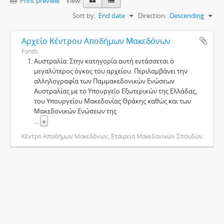
Print preview
View:
Sort by:
End date
Direction:
Descending
Αρχείο Κέντρου Αποδήμων Μακεδόνων
Fonds
Αυστραλία: Στην κατηγορία αυτή εντάσσεται ο
μεγαλύτερος όγκος του αρχείου. Περιλαμβάνει την
αλληλογραφία των Παμμακεδονικών Ενώσεων
Αυστραλίας με το Υπουργείο Εξωτερικών της Ελλάδας,
του Υπουργείου Μακεδονίας Θράκης καθώς και των
Μακεδονικών Ενώσεων της
...
»
Κέντρο Αποδήμων Μακεδόνων, Εταιρεία Μακεδονικών Σπουδών.