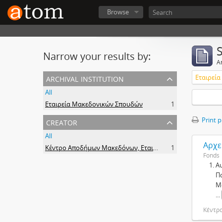
Browse
Narrow your results by:
Ar
archival institution
Εταιρεί
All
Εταιρεία Μακεδονικών Σπουδών
1
creator
Print 
All
Αρχε
Κέντρο Αποδήμων Μακεδόνων, Εταιρεία Μακεδονικών Σπουδών.
1
Fonds
Α
Π
Μ
...
Κέντρ