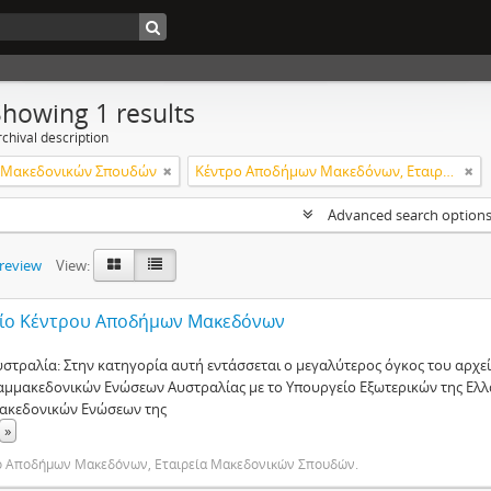
Showing 1 results
chival description
α Μακεδονικών Σπουδών
Κέντρο Αποδήμων Μακεδόνων, Εταιρεία Μακεδονικών Σπουδών.
Advanced search option
preview
View:
ίο Κέντρου Αποδήμων Μακεδόνων
υστραλία: Στην κατηγορία αυτή εντάσσεται ο μεγαλύτερος όγκος του αρχε
αμμακεδονικών Ενώσεων Αυστραλίας με το Υπουργείο Εξωτερικών της Ελλ
ακεδονικών Ενώσεων της
»
ο Αποδήμων Μακεδόνων, Εταιρεία Μακεδονικών Σπουδών.