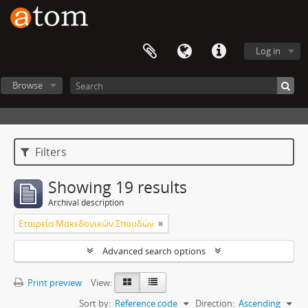
Log in
Browse
Filters
Showing 19 results
Archival description
Εταιρεία Μακεδονικών Σπουδών
Advanced search options
Print preview
View:
Sort by:
Reference code
Direction:
Ascending