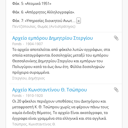
Φάκ. 5: «Ατομικά 1951»
Φάκ. 6: «Απόρρητος Αλληλογραφία».
Φάκ. 7: «Υπηρεσίες διοικητού Ανωτ.
...
»
Πεντζόπουλος, Θωμάς (Αντιστράτηγος)
Αρχείο εμπόρου Δημητρίου Στεργίου
Fonds
1904-1907
Το αρχείο αποτελείται από φάκελο λυτών εγγράφων, στα
οποία καταγράφονται δοσοληψίες μεταξύ του εμπόρου
Θεσσαλονίκης Δημητρίου Στεργίου και εμπόρων του
Πολυγύρου κατά τα έως άνω έτη. Φύλλα δοσοληψιών
πρόχειρα συραμμένα.
Στεργίου, Δημήτριος
Αρχείο Κωνσταντίνου Θ. Τσώπρου
Fonds
1910-1920
Οι 20 φάκελοι περιέχουν υποθέσεις του Δικηγόρου και
μεταφραστή Κ. Θ. Τσώπρου χωρίς να φέρουν πάνω τους
καμία ένδειξη θέματος. Το αρχείο Είναι ακατάγραφο, τα
έγγραφα είναι γραμμένα στα ελληνικά και στα αγγλικά.
Τσώπρος, Κωνσταντίνος Θ.