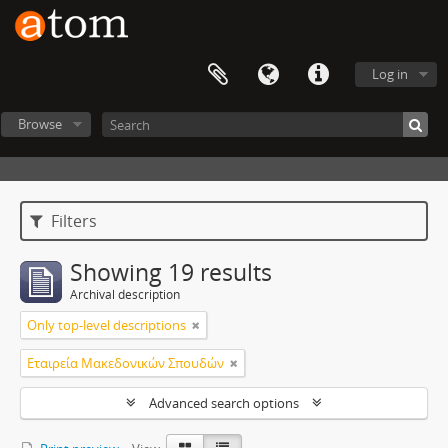
Log in
Browse
Filters
Showing 19 results
Archival description
Only top-level descriptions
Εταιρεία Μακεδονικών Σπουδών
Advanced search options