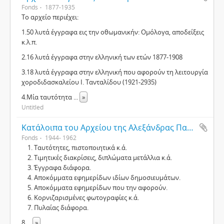
Fonds
1877-1935
Το αρχείο περιέχει:
1.50 λυτά έγγραφα εις την οθωμανικήν: Ομόλογα, αποδείξεις
κ.λ.π.
2.16 λυτά έγγραφα στην ελληνική των ετών 1877-1908
3.18 λυτά έγγραφα στην ελληνική που αφορούν τη λειτουργία
χοροδιδασκαλείου Ι. Τανταλίδου (1921-2935)
4.Μία ταυτότητα
...
»
Untitled
Κατάλοιπα του Αρχείου της Αλεξάνδρας Παραφεντίδου
Fonds
1944- 1962
Ταυτότητες, πιστοποιητικά κ.ά.
Τιμητικές διακρίσεις, διπλώματα μετάλλια κ.ά.
Έγγραφα διάφορα.
Αποκόμματα εφημερίδων ιδίων δημοσιευμάτων.
Αποκόμματα εφημερίδων που την αφορούν.
Κορνιζαρισμένες φωτογραφίες κ.ά.
Πυλαίας διάφορα.
8.
...
»