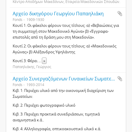
Κέντρο Αποδήμων Μακεδόνων, Εταιρεία Μακεδονικών Σπουδών.
Αρχείο δικηγόρου Γεωργίου Παπαηλιάκη
Fonds
1909-1930
Κουτί 1: Οι φάκελοι φέρουν τους τίτλους: α) «Βεβαιώσεις για
τη συμμετοχή στον Μακεδονικό Αγώνα» β) «Έγγραφα-
επιστολές από τη δράση μου στη Μακεδονία».
Κουτί 2: Οι φάκελοι φέρουν τους τίτλους: α) «Μακεδονικός
Αγώνας» β) Αλέξανδρος Υψηλάντης
Κουτί 3: Φέρει
...
»
Παπαηλιάκης, Γεώργιος
Αρχείο Συνεργαζόμενων Γυναικείων Σωματείων Θεσσαλονίκης
Fonds
1993-2014
Κιβ. 1: Περιέχει υλικό από την οικονομική διαχείριση των
Σωματείων.
Κιβ. 2: Περιέχει φωτογραφικό υλικό
Κιβ. 3: Περιέχει πρακτικά συνεδριάσεων, τιμητικά
αναμνηστικά κ.ά..
Κιβ. 4: Αλληλογραφία, οπτικοακουστικό υλικό κ.ά.