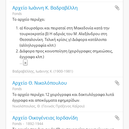
Αρχείο Ιωάννη Κ. Βαδραβέλλη
Fonds
Το αρχείο περιέχει:
α) Κουρσάροι και πειραταί στη Μακεδονία κατά την
τουρκοκρατία β) Η αδριάς του Μ. Αλεξάνδρου στη
Θεσσαλονίκη. Τελική κρίσις γ) Διάφορα κατάλοιπα
(αλληλογραφία κλπ.)
Διάφορα προς κοινοποίηση (χειρόγραφες σημειώσεις,
έγγραφα κλπ.)
...
»
Βαδραβέλλης, Ιωάννης Κ. (1900-1981)
Αρχείο Θ. Νικολόπουλου
Fonds
Το αρχείο περιέχει 12 χειρόγραφα και δακτυλόγραφα λυτά
έγγραφα και αποκόμματα εφημερίδων.
Νικολόπουλος, Θ. (Γενικός Πρόξενος Καΐρου)
Αρχείο Οικογένειας Ιορδανίδη
Fonds
1892-1944