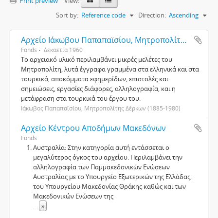
Print preview
View:
Sort by:
Reference code
Direction:
Ascending
Αρχείο Ιάκωβου Παπαπαϊσίου, Μητροπολίτη Δέρκων
Fonds
Δεκαετία 1960
Το αρχειακό υλικό περιλαμβάνει μικρές μελέτες του
Μητροπολίτη, λυτά έγγραφα γραμμένα στα ελληνικά και στα
τουρκικά, αποκόμματα εφημερίδων, επιστολές και
σημειώσεις, εργασίες διάφορες, αλληλογραφία, και η
μετάφραση στα τουρκικά του έργου του.
Ιάκωβος Παπαπαϊσίου, Μητροπολίτης Δέρκων (1885-1980)
Αρχείο Κέντρου Αποδήμων Μακεδόνων
Fonds
Αυστραλία: Στην κατηγορία αυτή εντάσσεται ο
μεγαλύτερος όγκος του αρχείου. Περιλαμβάνει την
αλληλογραφία των Παμμακεδονικών Ενώσεων
Αυστραλίας με το Υπουργείο Εξωτερικών της Ελλάδας,
του Υπουργείου Μακεδονίας Θράκης καθώς και των
Μακεδονικών Ενώσεων της
...
»