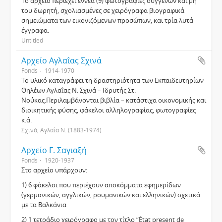
Το αρχείο περιέχει εννέα (9) φωτογραφίες συγγενών και μη
του δωρητή, σχολιασμένες σε χειρόγραφα βιογραφικά
σημειώματα των εικονιζόμενων προσώπων, και τρία λυτά
έγγραφα.
Untitled
Αρχείο Αγλαΐας Σχινά
Fonds
1914-1970
Το υλικό καταγράφει τη δραστηριότητα των Εκπαιδευτηρίων
Θηλέων Αγλαΐας Ν. Σχινά – Ιδρυτής Στ.
Νούκας.Περιλαμβάνονται βιβλία – κατάστιχα οικονομικής και
διοικητικής φύσης, φάκελοι αλληλογραφίας, φωτογραφίες
κ.ά.
Σχινά, Αγλαΐα Ν. (1883-1974)
Αρχείο Γ. Σαγιαξή
Fonds
1920-1937
Στο αρχείο υπάρχουν:
1) 6 φάκελοι που περιέχουν αποκόμματα εφημερίδων
(γερμανικών, αγγλικών, ρουμανικών και ελληνικών) σχετικά
με τα Βαλκάνια
2) 1 τετράδιο χειρόγραφο με τον τίτλο “État present de