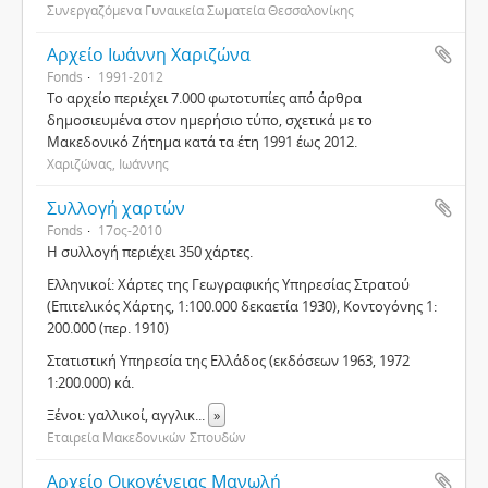
Συνεργαζόμενα Γυναικεία Σωματεία Θεσσαλονίκης
Αρχείο Ιωάννη Χαριζώνα
Fonds
1991-2012
Το αρχείο περιέχει 7.000 φωτοτυπίες από άρθρα
δημοσιευμένα στον ημερήσιο τύπο, σχετικά με το
Μακεδονικό Ζήτημα κατά τα έτη 1991 έως 2012.
Χαριζώνας, Ιωάννης
Συλλογή χαρτών
Fonds
17ος-2010
Η συλλογή περιέχει 350 χάρτες.
Ελληνικοί: Χάρτες της Γεωγραφικής Υπηρεσίας Στρατού
(Επιτελικός Χάρτης, 1:100.000 δεκαετία 1930), Κοντογόνης 1:
200.000 (περ. 1910)
Στατιστική Υπηρεσία της Ελλάδος (εκδόσεων 1963, 1972
1:200.000) κά.
Ξένοι: γαλλικοί, αγγλικ
...
»
Εταιρεία Μακεδονικών Σπουδών
Αρχείο Οικογένειας Μανωλή