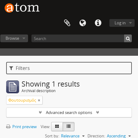
Log in
Browse
Filters
Showing 1 results
Archival description
Φουτουρισμός
Advanced search options
Print preview
View:
Sort by:
Relevance
Direction:
Ascending