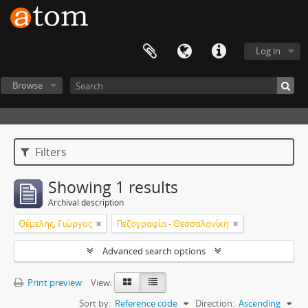
Log in
Browse
Filters
Showing 1 results
Archival description
Θέμελης, Γιώργος
Πεζογραφία - Θεσσαλονίκη
Advanced search options
Print preview
View:
Sort by:
Reference code
Direction:
Ascending