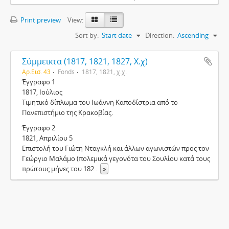
Print preview
View:
Sort by:
Start date
Direction:
Ascending
Σύμμεικτα (1817, 1821, 1827, Χ.χ)
Αρ.Εισ. 43
Fonds
1817, 1821, χ.χ.
Έγγραφο 1
1817, Ιούλιος
Τιμητικό δίπλωμα του Ιωάννη Καποδίστρια από το
Πανεπιστήμιο της Κρακοβίας.
Έγγραφο 2
1821, Απριλίου 5
Επιστολή του Γιώτη Νταγκλή και άλλων αγωνιστών προς τον
Γεώργιο Μαλάμο (πολεμικά γεγονότα του Σουλίου κατά τους
πρώτους μήνες του 182
...
»