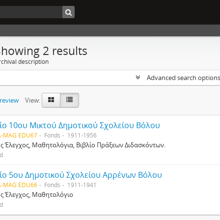
Showing 2 results
chival description
Advanced search option
preview
View:
ίο 10ου Μικτού Δημοτικού Σχολείου Βόλου
-MAG EDU67
Fonds
1911-1956
ός Έλεγχος, Μαθητολόγια, Βιβλίο Πράξεων Διδασκόντων.
ed
ίο 5ου Δημοτικού Σχολείου Αρρένων Βόλου
-MAG EDU66
Fonds
1911-1941
ός Έλεγχος, Μαθητολόγιο
ed