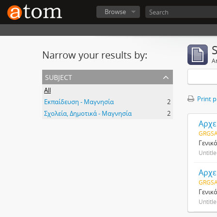
Browse
Narrow your results by:
Ar
subject
All
Print 
Εκπαίδευση - Μαγνησία
2
Σχολεία, Δημοτικά - Μαγνησία
2
Αρχε
GRGSA
Γενικ
Untitl
Αρχε
GRGSA
Γενικ
Untitl