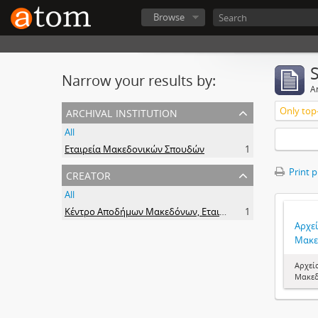
Browse
Narrow your results by:
Ar
archival institution
Only top-
All
Εταιρεία Μακεδονικών Σπουδών
1
creator
Print 
All
Κέντρο Αποδήμων Μακεδόνων, Εταιρεία Μακεδονικών Σπουδών.
1
Αρχε
Μακε
Αρχεί
Μακε