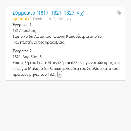
Σύμμεικτα (1817, 1821, 1827, Χ.χ)
Αρ.Εισ. 43
Fonds
1817, 1821, χ.χ.
Έγγραφο 1
1817, Ιούλιος
Τιμητικό δίπλωμα του Ιωάννη Καποδίστρια από το
Πανεπιστήμιο της Κρακοβίας.
Έγγραφο 2
1821, Απριλίου 5
Επιστολή του Γιώτη Νταγκλή και άλλων αγωνιστών προς τον
Γεώργιο Μαλάμο (πολεμικά γεγονότα του Σουλίου κατά τους
πρώτους μήνες του 182
...
»