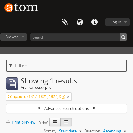
Log in
Browse
Filters
Showing 1 results
Archival description
Σύμμεικτα (1817, 1821, 1827, Χ.χ)
Advanced search options
Print preview
View:
Sort by:
Start date
Direction:
Ascending