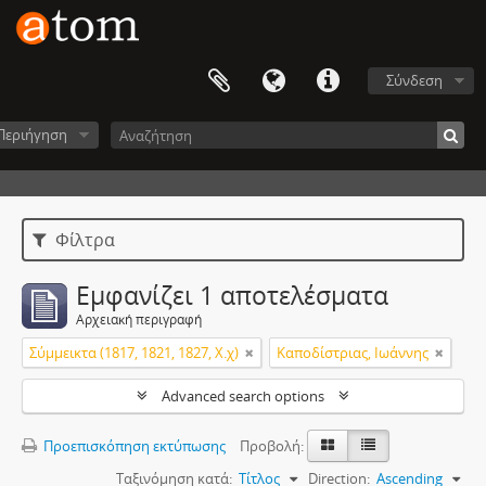
Σύνδεση
Περιήγηση
Φίλτρα
Εμφανίζει 1 αποτελέσματα
Αρχειακή περιγραφή
Σύμμεικτα (1817, 1821, 1827, Χ.χ)
Καποδίστριας, Ιωάννης
Advanced search options
Προεπισκόπηση εκτύπωσης
Προβολή:
Ταξινόμηση κατά:
Τίτλος
Direction:
Ascending