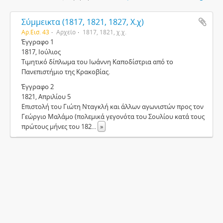
Σύμμεικτα (1817, 1821, 1827, Χ.χ)
Αρ.Εισ. 43
Αρχείο
1817, 1821, χ.χ.
Έγγραφο 1
1817, Ιούλιος
Τιμητικό δίπλωμα του Ιωάννη Καποδίστρια από το
Πανεπιστήμιο της Κρακοβίας.
Έγγραφο 2
1821, Απριλίου 5
Επιστολή του Γιώτη Νταγκλή και άλλων αγωνιστών προς τον
Γεώργιο Μαλάμο (πολεμικά γεγονότα του Σουλίου κατά τους
πρώτους μήνες του 182
...
»