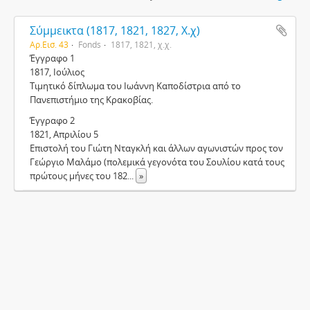
Σύμμεικτα (1817, 1821, 1827, Χ.χ)
Αρ.Εισ. 43
Fonds
1817, 1821, χ.χ.
Έγγραφο 1
1817, Ιούλιος
Τιμητικό δίπλωμα του Ιωάννη Καποδίστρια από το
Πανεπιστήμιο της Κρακοβίας.
Έγγραφο 2
1821, Απριλίου 5
Επιστολή του Γιώτη Νταγκλή και άλλων αγωνιστών προς τον
Γεώργιο Μαλάμο (πολεμικά γεγονότα του Σουλίου κατά τους
πρώτους μήνες του 182
...
»