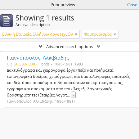
Print preview
Close
Showing 1 results
Archival description
Εθνική Εταιρεία Ελλήνων Λογοτεχνών
Φουτουρισμός
Advanced search options
Γιαννόπουλος, Αλκιβιάδης
GR_LA GIAN 030
Fonds
1845-1981, 1983
Δακτυλόγραφα και χειρόγραφα έργα (πεζά και ποιήματα),
τυπογραφικά δοκίμια, χειρόγραφες και δακτυλόγραφες επιστολές
και δελτάρια, αποκόμματα δημοσιεύσεων και κριτικογραφίας,
έγγραφα και αποκόμματα από ποικίλες εξωλογοτεχνικές
δραστηριότητες (Εταιρίες Λογοτ
...
»
Γιαννόπουλος, Αλκιβιάδης (1896-1981)