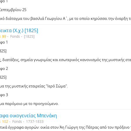
φο 1
 Σεπτεμβρίου 25
κό διάταγμα του βασιλιά Γεωργίου Α΄, με το οποίο κηρύσσει την έναρξη τ
ικτα (Χ.χ.) [1825]
. 99
Fonds
[1825]
φο 1
1825]
 διατάξεις, σημεία γνωριμίας και εσωτερικός κανονισμός της μυστικής ετα
φο 2
1825]
α της μυστικής εταιρείας "Ιερό Σώμα".
φο 3
μα παρόμοιο με το προηγούμενο.
αφα οικογενείας Μπενάκη
σ. 102
Fonds
1737-1833
ικά έγγραφα αγορών: οικία στον Άη Γιώργη της Πάτρας από τον πρόξενο της