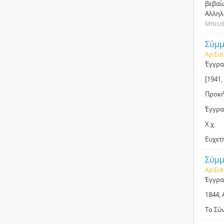
βεβαί
Αλληλ
Μπενάκ
Σύμμε
Αρ.Εισ
Έγγρα
[1941,
Προκή
Έγγρα
Χ.χ.
Ευχετ
Σύμμ
Αρ.Εισ
Έγγρα
1844, 
Το Σύ