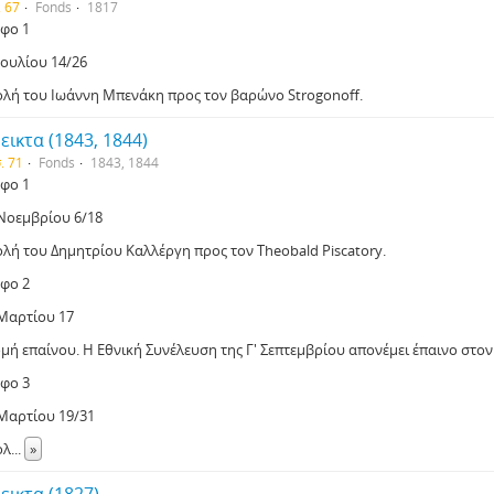
. 67
Fonds
1817
φο 1
Ιουλίου 14/26
ολή του Ιωάννη Μπενάκη προς τον βαρώνο Strogonoff.
εικτα (1843, 1844)
. 71
Fonds
1843, 1844
φο 1
 Νοεμβρίου 6/18
ολή του Δημητρίου Καλλέργη προς τον Theobald Piscatory.
φο 2
 Μαρτίου 17
μή επαίνου. Η Εθνική Συνέλευση της Γ' Σεπτεμβρίου απονέμει έπαινο στο
φο 3
 Μαρτίου 19/31
ολ
...
»