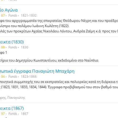
ίο Αγώνα
. 87
Fonds
1821-1832
φα του αρχιγραμματέα της επικρατείας Θεόδωρου Νέγρη και του προέδ
ινίστρο του πολέμου Ιωάννη Κωλέττη (1822).
ολές των προκρίτων Αχαΐας Νικολάου Λόντου, Ανδρέα Ζαΐμη κ.ά. προς τον
εικτα (1830)
. 88
Fonds
1830
φο 1
τήριο του Δημητρίου Κωνσταντίνου, εκδεδομένο στο Ναύπλιο.
ωπικά έγγραφα Παναγιώτη Μπαχάρη
. 94
Fonds
1823-1866
ποιητικά συμμετοχής του σε εκστρατείες και πολιορκίες κατά τη διάρκεια 
ς (1823, 1831, 1833, 1834, 1844). Έγγραφα προβιβασμού του στον βαθμό το
ρης, Παναγιώτης
εικτα (1867)
. 97
Fonds
1867