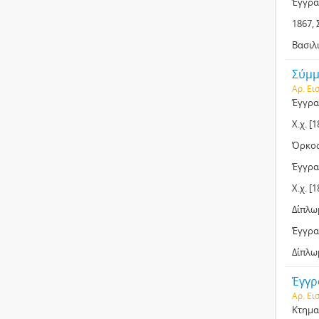
Έγγρα
1867,
Βασιλι
Σύμμε
Αρ. Εισ
Έγγρα
Χ.χ. [
Όρκος,
Έγγρα
Χ.χ. [
Δίπλωμ
Έγγρα
Δίπλω
Έγγρ
Αρ. Ει
Κτηματ