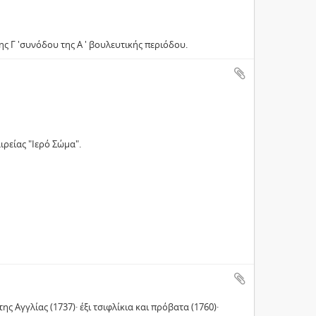
ης Γ 'συνόδου της Α ' βουλευτικής περιόδου.
ιρείας "Ιερό Σώμα".
 Αγγλίας (1737)· έξι τσιφλίκια και πρόβατα (1760)·