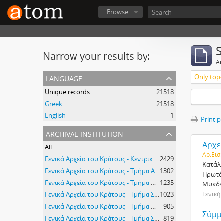
Browse
Narrow your results by:
Ar
language
Only top-
Unique records
21518
Greek
21518
English
1
Print 
archival institution
Αρχε
All
Αρ.Εισ
Γενικά Αρχεία του Κράτους - Κεντρική Υπηρεσία
2429
Κατάλ
Γενικά Αρχεία του Κράτους - Τμήμα Αιτωλοακαρνανίας
1302
Πρωτό
Γενικά Αρχεία του Κράτους - Τμήμα Μεσσηνίας
1235
Μυκόν
Γενικά Αρχεία του Κράτους - Τμήμα Σερρών
1023
Γενική
Γενικά Αρχεία του Κράτους - Τμήμα Μαγνησίας
905
Σύμμ
Γενικά Αρχεία του Κράτους - Τμήμα Σάμου
819