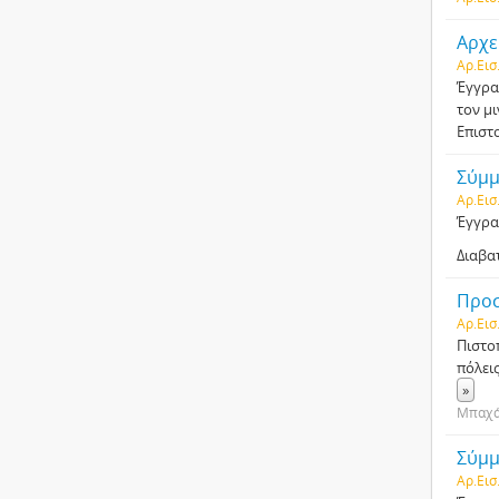
Αρχε
Αρ.Εισ
Έγγρα
τον μ
Επιστ
Σύμμ
Αρ.Εισ
Έγγρα
Διαβα
Προσ
Αρ.Εισ
Πιστο
πόλει
»
Μπαχά
Σύμμ
Αρ.Εισ