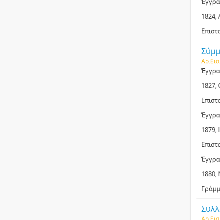
Έγγρα
1824, 
Επιστ
Σύμμε
Αρ.Εισ
Έγγρα
1827,
Επιστ
Έγγρα
1879, 
Επιστ
Έγγρα
1880,
Γράμμ
Συλλ
Αρ.Εισ