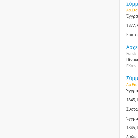
Σύμμ
Αρ.Εισ
Έγγρα
1877,
Επιστ
Αρχε
Fonds
Πίνακ
Ελληνι
Σύμμ
Αρ.Εισ
Έγγρα
1845, 
Συστα
Έγγρα
1845, 
Δίπλω