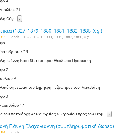
φο 4
Απριλίου 21
ολή Ούγ
...
»
ικτα (1827, 1879, 1880, 1881, 1882, 1886, Χ.χ.)
. 83
Fonds
1827, 1879, 1880, 1881, 1882, 1886, Χ.χ.
φο 1
 Οκτωβρίου 7/19
ολή Ιωάννη Καποδίστρια προς Θεόδωρο Πρασκάκη.
φο 2
Ιουλίου 9
ολικό σημείωμα του Δημήτρη Γρίβα προς τον [Αλκιβιάδη].
φο 3
 Νοεμβρίου 17
α του πατριάρχη Αλεξανδρείας Σωφρονίου προς τον Γερμ
...
»
ογή Γιάννη Βλαχογιάννη (συμπληρωματική δωρεά)
. 84
Fonds