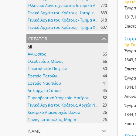
Αρ.Εισ
Ελληνικό Λογοτεχνικό και Ιστορικό Αρχείο του Μορφωτικού Ιδρύματος της Εθνικής Τραπέζης (ΕΛΙΑ-ΜΙΕΤ)
720
Έγγρα
Γενικά Αρχεία του Κράτους - Ιστορικό Αρχείο Μακεδονίας
669
1817, 
Γενικά Αρχεία του Κράτους - Τμήμα Αργολίδας
618
Επιστ
Γενικά Αρχεία του Κράτους - Τμήμα Χίου
607
creator
Σύμμ
Αρ. Εισ
All
Έγγρα
Άγνωστος
66
1843,
Ελευθερίου, Μάνος
66
Πρωτοδικείο Πατρών
50
Επιστ
Εφετείο Πατρών
44
Έγγρα
Εφετείο Ναυπλίου
41
1844,
Ληξιαρχείο Σάμου
35
Απονο
Πυροσβεστική Υπηρεσία Ηπείρου
32
Γενικά Αρχεία του Κράτους, Αρχεία Ν. Σάμου
29
Έγγρα
Κεντρικό Λιμεναρχείο Βόλου
26
1844,
Παναγιωτοπούλου, Μαρία
26
Επιστ
name