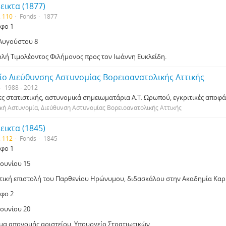
εικτα (1877)
. 110
Fonds
1877
φο 1
 Αυγούστου 8
ολή Τιμολέοντος Φιλήμονος προς τον Ιωάννη Ευκλείδη.
ίο Διεύθυνσης Αστυνομίας Βορειοανατολικής Αττικής
1988 - 2012
ες στατιστικής, αστυνομικά σημειωματάρια Α.Τ. Ωρωπού, εγκριτικές απο
κή Αστυνομία, Διεύθυνση Αστυνομίας Βορειοανατολικής Αττικής
εικτα (1845)
. 112
Fonds
1845
φο 1
Ιουνίου 15
τική επιστολή του Παρθενίου Ηρώνυμου, διδασκάλου στην Ακαδημία Καρι
φο 2
Ιουνίου 20
μα απονομής αριστείου. Υπουργείο Στρατιωτικών.