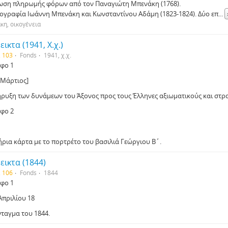
ωση πληρωμής φόρων από τον Παναγιώτη Μπενάκη (1768).
ογραφία Ιωάννη Μπενάκη και Κωνσταντίνου Αδάμη (1823-1824). Δύο επ
...
η, οικογένεια
ικτα (1941, Χ.χ.)
. 103
Fonds
1941, χ.χ.
φο 1
 Μάρτιος]
ρυξη των δυνάμεων του Άξονος προς τους Έλληνες αξιωματικούς και στρα
φο 2
ήρια κάρτα με το πορτρέτο του βασιλιά Γεώργιου Β΄.
εικτα (1844)
. 106
Fonds
1844
φο 1
Απριλίου 18
νταγμα του 1844.