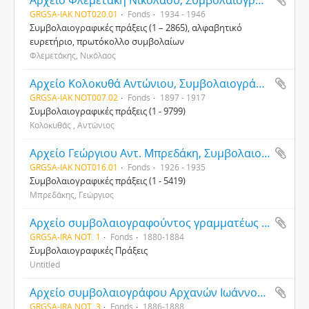
Αρχείο Φλεμετάκη Νικόλαου, Συμβολαιογράφου Αλικιανού
GRGSA-IAK NOT020.01
Fonds
1934 - 1946
Συμβολαιογραφικές πράξεις (1 – 2865), αλφαβητικό
ευρετήριο, πρωτόκολλο συμβολαίων
Φλεμετάκης, Νικόλαος
Αρχείο Κολοκυθά Αντώνιου, Συμβολαιογράφου
GRGSA-IAK NOT007.02
Fonds
1897 - 1917
Συμβολαιογραφικές πράξεις (1 - 9799)
Κολοκυθάς , Αντώνιος
Αρχείο Γεώργιου Αντ. Μπρεδάκη, Συμβολαιογράφου
GRGSA-IAK NOT016.01
Fonds
1926 - 1935
Συμβολαιογραφικές πράξεις (1 - 5419)
Μπρεδάκης, Γεώργιος
Αρχείο συμβολαιογραφούντος γραμματέως Ειρηνοδικείου Τεμένους Εμμανουήλ Πολυχρονίδου
GRGSA-IRA NOT. 1
Fonds
1880-1884
Συμβολαιογραφικές Πράξεις
Untitled
Αρχείο συμβολαιογράφου Αρχανών Ιωάννου Γ. Καλεμικιάρη
GRGSA-IRA NOT. 3
Fonds
1886-1888