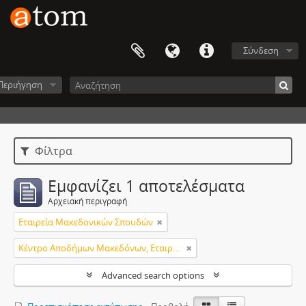
Σύνδεση
Περιήγηση
Φίλτρα
Εμφανίζει 1 αποτελέσματα
Αρχειακή περιγραφή
Εταιρεία Μακεδονικών Σπουδών
Κέντρο Αποδήμων Μακεδόνων, Εταιρεία Μακεδονικών Σπουδών.
Advanced search options