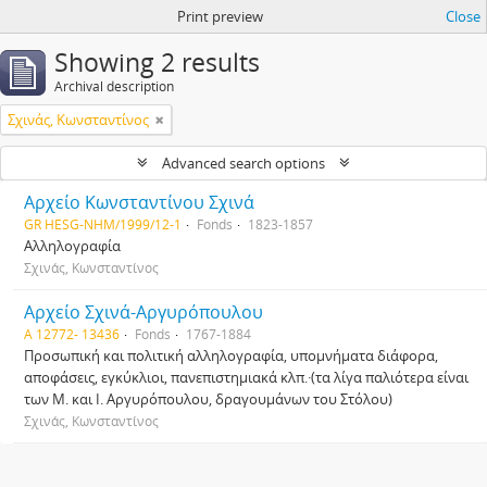
Print preview
Close
Showing 2 results
Archival description
Σχινάς, Κωνσταντίνος
Advanced search options
Αρχείο Κωνσταντίνου Σχινά
GR HESG-NHM/1999/12-1
Fonds
1823-1857
Αλληλογραφία
Σχινάς, Κωνσταντίνος
Αρχείο Σχινά-Αργυρόπουλου
Α 12772- 13436
Fonds
1767-1884
Προσωπική και πολιτική αλληλογραφία, υπομνήματα διάφορα,
αποφάσεις, εγκύκλιοι, πανεπιστημιακά κλπ.·(τα λίγα παλιότερα είναι
των Μ. και Ι. Αργυρόπουλου, δραγουμάνων του Στόλου)
Σχινάς, Κωνσταντίνος