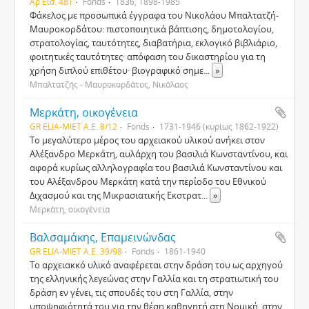
Αρ.Εισ. 481
Fonds
1836, 1898-1985
Φάκελος με προσωπικά έγγραφα του Νικολάου Μπαλτατζή-
Μαυροκορδάτου: πιστοποιητικά βάπτισης, δημοτολογίου,
στρατολογίας, ταυτότητες, διαβατήρια, εκλογικό βιβλιάριο,
φοιτητικές ταυτότητες· απόφαση του δικαστηρίου για τη
χρήση διπλού επιθέτου· βιογραφικό σημε
...
»
Μπαλτατζής - Μαυροκορδάτος, Νικόλαος
Μερκάτη, οικογένεια
GR ELIA-MIET Α.Ε. 8/12
Fonds
1731-1946 (κυρίως 1862-1922)
Το μεγαλύτερο μέρος του αρχειακού υλικού ανήκει στον
Αλέξανδρο Μερκάτη, αυλάρχη του βασιλιά Κωνσταντίνου, και
αφορά κυρίως αλληλογραφία του βασιλιά Κωνσταντίνου και
του Αλέξανδρου Μερκάτη κατά την περίοδο του Εθνικού
Διχασμού και της Μικρασιατικής Εκστρατ
...
»
Μερκάτη, οικογένεια
Βαλσαμάκης, Επαμεινώνδας
GR ELIA-MIET Α.Ε. 39/98
Fonds
1861-1940
Το αρχειακκό υλικό αναφέρεται στην δράση του ως αρχηγού
της ελληνικής λεγεώνας στην Γαλλία και τη στρατιωτική του
δράση εν γένει, τις σπουδές του στη Γαλλία, στην
υποψηφιότητά του για την θέση καθηγητή στη Νομική, στην