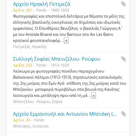
Αρχείο Ηρακλή Πετιμεζά
Αρ.Εισ. 381
Fonds
1880-1920
Φωτογραφίες και επιστολικά δελτάρια με θέματα τα μέλη της
ελληνικής βασιλικής οικογένειας σε δημόσιες και ιδιωτικές
εμφανίσεις. Ο Ελευθέριος Βενιζέλος· ο βασιλιάς Γεώργιος Α΄
με τον Aristide Briand και τον Bartoux στο Aix Les Bains·
κρητικοί φουστανελοφόρ
...
»
Πετιμεζάς, Ηρακλής
Συλλογή Σοφίας Μπενιζέλου- Ρούφου
Αρ.Εισ. 253
Fonds
1912-1920
Λεύκωμα με φωτογραφίες ποικίλου περιεχομένουˑ
Βαλκανικοί πόλεμοι (1912-1913), στρατιωτικός καταυλισμός
της 2ης μοίρας στο Εμίν Αγάˑ επίθεση της 2ης μοίρας κατά του
Μπιζανίουˑ μεταφορά πυροβόλων στα βουνά της Κανέταςˑ
λειτουργία και μετάληψη πριν από τη μά
...
»
Μπενιζέλου - Ρούφου, Σοφία
Αρχείο Εμμανουήλ και Αντωνίου Μπενάκη (συμπληρωματική δωρεά)
Αρ.Εισ. 29
Fonds
Μπενάκης, Αντώνιος