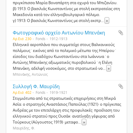
πριγκίπισσα Μαρία Βοναπάρτη στα οχυρά του Μπιζανίου.
β) 1913: Ο βασιλιάς Κωνσταντίνος με στολή εκστρατείας στη
Μακεδονία κατά τον ελληνοβουλγαρικό πόλεμο.
γ) 1913: Ο βασιλιάς Κωνσταντίνος με στολή εκστρ
...
»
Φωτογραφικό αρχείο Αντωνίου Μπενάκη
Αρ.Εισ. 230
Fonds
1912-1913
Ελληνικό αεροπλάνο που συμμετείχε στους Βαλκανικούς
πολέμους ˙ εικόνες από το πολεμικό μέτωπο της Ηπείρου ˙
είσοδος του διαδόχου Κωνσταντίνου στα Ιωάννινα ˙ ο
Αντώνης Μπενάκης αξιωματικός πυροβολικού ˙ η Ελένη
Μπενάκη, αδελφή νοσοκόμος, στο στρατιωτικό νο
...
»
Μπενάκης, Αντώνιος
Συλλογή Φ. Μαυρίδη
Αρ.Εισ. 402
Fonds
1919-1921
Στιγμιότυπα από τις στρατιωτικές επιχειρήσεις στη Μικρά
Ασία: ο στρατηγός Αναστάσιος Παπούλας (1921)· ο πρίγκιπας
Ανδρέας με τον επιτελάρχη στις προφυλακές· προέλαση του
ελληνικού στρατού προς Ουσάκ· ανατίναξη γέφυρας από
Τούρκους (Αύγουστος 1919)· μεταφο
...
»
Μαυρίδης, Φ.