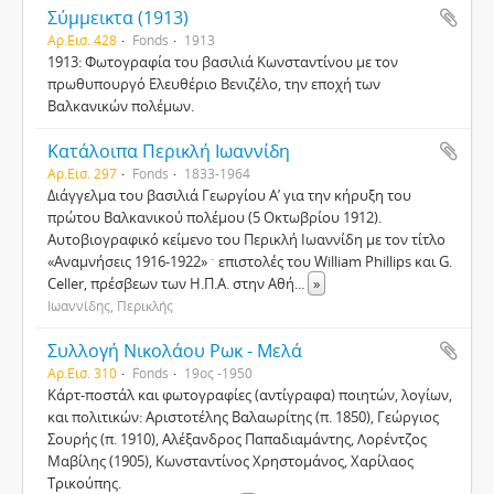
Σύμμεικτα (1913)
Αρ.Εισ. 428
Fonds
1913
1913: Φωτογραφία του βασιλιά Κωνσταντίνου με τον
πρωθυπουργό Ελευθέριο Βενιζέλο, την εποχή των
Βαλκανικών πολέμων.
Κατάλοιπα Περικλή Ιωαννίδη
Αρ.Εισ. 297
Fonds
1833-1964
Διάγγελμα του βασιλιά Γεωργίου Α’ για την κήρυξη του
πρώτου Βαλκανικού πολέμου (5 Οκτωβρίου 1912).
Αυτοβιογραφικό κείμενο του Περικλή Ιωαννίδη με τον τίτλο
«Αναμνήσεις 1916-1922» ˑ επιστολές του William Phillips και G.
Celler, πρέσβεων των Η.Π.Α. στην Αθή
...
»
Ιωαννίδης, Περικλής
Συλλογή Νικολάου Ρωκ - Μελά
Αρ.Εισ. 310
Fonds
19ος -1950
Κάρτ-ποστάλ και φωτογραφίες (αντίγραφα) ποιητών, λογίων,
και πολιτικών: Αριστοτέλης Βαλαωρίτης (π. 1850), Γεώργιος
Σουρής (π. 1910), Αλέξανδρος Παπαδιαμάντης, Λορέντζος
Μαβίλης (1905), Κωνσταντίνος Χρηστομάνος, Χαρίλαος
Τρικούπης.