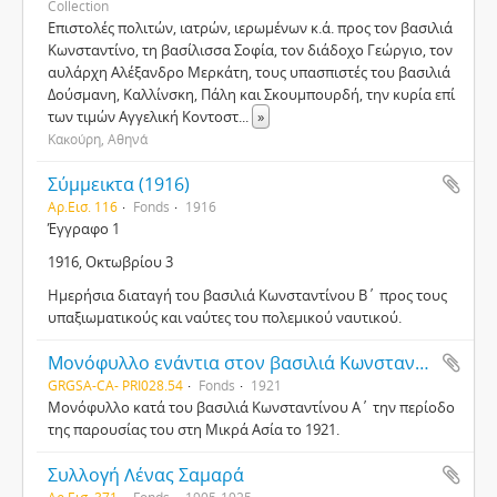
Collection
Επιστολές πολιτών, ιατρών, ιερωμένων κ.ά. προς τον βασιλιά
Κωνσταντίνο, τη βασίλισσα Σοφία, τον διάδοχο Γεώργιο, τον
αυλάρχη Αλέξανδρο Μερκάτη, τους υπασπιστές του βασιλιά
Δούσμανη, Καλλίνσκη, Πάλη και Σκουμπουρδή, την κυρία επί
των τιμών Αγγελική Κοντοστ
...
»
Κακούρη, Αθηνά
Σύμμεικτα (1916)
Αρ.Εισ. 116
Fonds
1916
Έγγραφο 1
1916, Οκτωβρίου 3
Ημερήσια διαταγή του βασιλιά Κωνσταντίνου Β΄ προς τους
υπαξιωματικούς και ναύτες του πολεμικού ναυτικού.
Μονόφυλλο ενάντια στον βασιλιά Κωνσταντίνο Α΄ (Κ312)
GRGSA-CA- PRI028.54
Fonds
1921
Μονόφυλλο κατά του βασιλιά Κωνσταντίνου Α΄ την περίοδο
της παρουσίας του στη Μικρά Ασία το 1921.
Συλλογή Λένας Σαμαρά