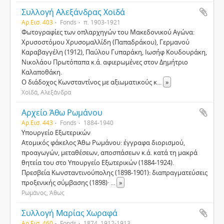
Συλλογή Αλεξάνδρας Χοϊδά
Αρ.Εισ. 403
Fonds
π. 1903-1921
Φωτογραφίες των οπλαρχηγών του Μακεδονικού Αγώνα:
Χρυσοστόμου Χρυσομαλλίδη (Παπαδράκου), Γερμανού
Καραβαγγέλη (1912), Παύλου Γυπαράκη, Ιωσήφ Κουδουράκη,
Νικολάου Πρωτόπαπα κ.ά. αφιερωμένες στον Δημήτριο
Καλαποθάκη.
Ο διάδοχος Κωνσταντίνος με αξιωματικούς κ
...
»
Χοϊδά, Αλεξάνδρα
Αρχείο Άθω Ρωμάνου
Αρ.Εισ. 443
Fonds
1884-1940
Υπουργείο Εξωτερικών
Ατομικός φάκελος Άθω Ρωμάνου: έγγραφα διορισμού,
προαγωγών, μεταθέσεων, αποσπάσεων κ.ά. κατά τη μακρά
θητεία του στο Υπουργείο Εξωτερικών (1884-1924).
Πρεσβεία Κωνσταντινούπολης (1898-1901): διαπραγματεύσεις
προξενικής σύμβασης (1898)·
...
»
Ρωμάνος, Άθως
Συλλογή Μαρίας Χωραφά
Αρ.Εισ. 460
Fonds
1874, 1912-1913