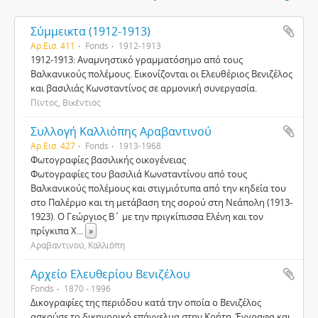
Σύμμεικτα (1912-1913)
Αρ.Εισ. 411
Fonds
1912-1913
1912-1913: Αναμνηστικό γραμματόσημο από τους
Βαλκανικούς πολέμους. Εικονίζονται οι Ελευθέριος Βενιζέλος
και βασιλιάς Κωνσταντίνος σε αρμονική συνεργασία.
Πίντος, Βικέντιος
Συλλογή Καλλιόπης Αραβαντινού
Αρ.Εισ. 427
Fonds
1913-1968
Φωτογραφίες βασιλικής οικογένειας
Φωτογραφίες του βασιλιά Κωνσταντίνου από τους
Βαλκανικούς πολέμους και στιγμιότυπα από την κηδεία του
στο Παλέρμο και τη μετάβαση της σορού στη Νεάπολη (1913-
1923). Ο Γεώργιος Β΄ με την πριγκίπισσα Ελένη και τον
πρίγκιπα Χ
...
»
Αραβαντινού, Καλλιόπη
Αρχείο Ελευθερίου Βενιζέλου
Fonds
1870 - 1996
Δικογραφίες της περιόδου κατά την οποία ο Βενιζέλος
ασκούσε το δικηγορικό επάγγελμα στην Κρήτη. Έγγραφα και