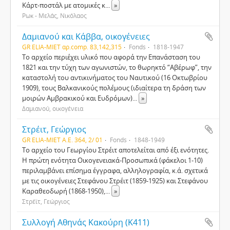
Κάρτ-ποστάλ με ατομικές κ
...
»
Ρωκ - Μελάς, Νικόλαος
Δαμιανού και Κάββα, οικογένειες
GR ELIA-MIET αρ.comp. 83,142,315
Fonds
1818-1947
Το αρχείο περιέχει υλικό που αφορά την Επανάσταση του
1821 και την τύχη των αγωνιστών, το θωρηκτό “Αβέρωφ”, την
καταστολή του αντικινήματος του Ναυτικού (16 Οκτωβρίου
1909), τους Βαλκανικούς πολέμους (ιδιαίτερα τη δράση των
μοιρών Αμβρακικού και Ευδρόμων)
...
»
Δαμιανού, οικογένεια
Στρέιτ, Γεώργιος
GR ELIA-MIET A.E. 364, 2/ 01
Fonds
1848-1949
Το αρχείο του Γεωργίου Στρέιτ αποτελείται από έξι ενότητες.
Η πρώτη ενότητα Οικογενειακά-Προσωπικά (φάκελοι 1-10)
περιλαμβάνει επίσημα έγγραφα, αλληλογραφία, κ.ά. σχετικά
με τις οικογένειες Στεφάνου Στρέιτ (1859-1925) και Στεφάνου
Καραθεοδωρή (1868-1950),
...
»
Στρέϊτ, Γεώργιος
Συλλογή Αθηνάς Κακούρη (Κ411)