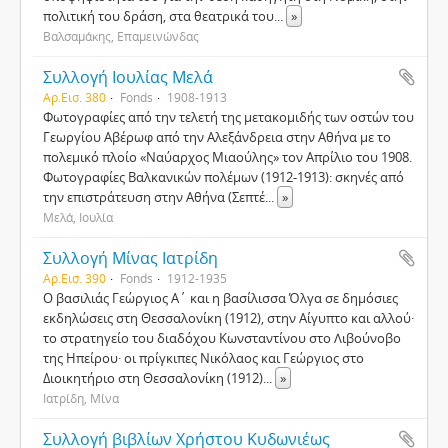
πολιτική του δράση, στα θεατρικά του
...
»
Βαλσαμάκης, Επαμεινώνδας
Συλλογή Ιουλίας Μελά
Αρ.Εισ. 380
Fonds
1908-1913
Φωτογραφίες από την τελετή της μετακομιδής των οστών του
Γεωργίου Αβέρωφ από την Αλεξάνδρεια στην Αθήνα με το
πολεμικό πλοίο «Ναύαρχος Μιαούλης» τον Απρίλιο του 1908.
Φωτογραφίες Βαλκανικών πολέμων (1912-1913): σκηνές από
την επιστράτευση στην Αθήνα (Σεπτέ
...
»
Μελά, Ιουλία
Συλλογή Μίνας Ιατρίδη
Αρ.Εισ. 390
Fonds
1912-1935
Ο βασιλιάς Γεώργιος Α΄ και η βασίλισσα Όλγα σε δημόσιες
εκδηλώσεις στη Θεσσαλονίκη (1912), στην Αίγυπτο και αλλού·
το στρατηγείο του διαδόχου Κωνσταντίνου στο Λιβούνοβο
της Ηπείρου· οι πρίγκιπες Νικόλαος και Γεώργιος στο
Διοικητήριο στη Θεσσαλονίκη (1912)
...
»
Ιατρίδη, Μίνα
Συλλογή βιβλίων Χρήστου Κυδωνιέως