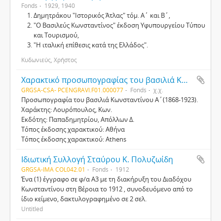
Fonds
1929, 1940
Δημητράκου "Ιστορικός Άτλας" τόμ. Α΄ και Β΄,
"Ο Βασιλεύς Κωνσταντίνος" έκδοση Υφυπουργείου Τύπου
και Τουρισμού,
"Η ιταλική επίθεσις κατά της Ελλάδος".
Κυδωνιεύς, Χρήστος
Χαρακτικό προσωπογραφίας του βασιλιά Κωνσταντίνου Α΄(1868-1923)
GRGSA-CSA- PCENGRAVI.F01.000077
Fonds
χ.χ.
Προσωπογραφία του βασιλιά Κωνσταντίνου Α΄(1868-1923).
Χαράκτης: Λουρόπουλος, Κων.
Εκδότης: Παπαδημητρίου, Απόλλων Δ.
Τόπος έκδοσης χαρακτικού: Αθήνα
Τόπος έκδοσης χαρακτικού: Athens
Ιδιωτική Συλλογή Σταύρου Κ. Πολυζωίδη
GRGSA-IMA COL042.01
Fonds
1912
Ένα (1) έγγραφο σε φ/α Α3 με τη διακήρυξη του Διαδόχου
Κωνσταντίνου στη Βέροια το 1912 , συνοδευόμενο από το
ίδιο κείμενο, δακτυλογραφημένο σε 2 σελ.
Untitled