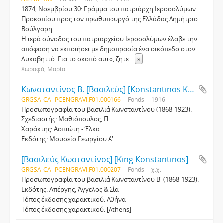
1874, Νοεμβρίου 30: Γράμμα του πατριάρχη Ιεροσολύμων
Προκοπίου προς τον πρωθυπουργό της Ελλάδας Δημήτριο
Βούλγαρη.
Η ιερά σύνοδος του πατριαρχείου Ιεροσολύμων έλαβε την
απόφαση να εκποιήσει με δημοπρασία ένα οικόπεδο στον
Λυκαβηττό. Για το σκοπό αυτό, ζητε
...
»
Χωραφά, Μαρία
Κωνσταντίνος Β. [Bασιλεύς] [Konstantinos K.[Κing]]
GRGSA-CA- PCENGRAVI.F01.000166
Fonds
1916
Προσωπογραφία του βασιλιά Κωνσταντίνου (1868-1923).
Σχεδιαστής: Μαθιόπουλος, Π.
Χαράκτης: Ασπιώτη - Έλκα
Εκδότης: Μουσείο Γεωργίου Α'
[Βασιλεύς Κωσταντίνος] [King Konstantinos]
GRGSA-CA- PCENGRAVI.F01.000207
Fonds
χ.χ.
Προσωπογραφία του βασιλιά Κωνσταντίνου Β' (1868-1923).
Εκδότης: Απέργης, Άγγελος & Σία
Τόπος έκδοσης χαρακτικού: Αθήνα
Τόπος έκδοσης χαρακτικού: [Athens]