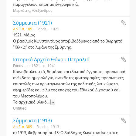
παραγγελιών, επίσημα έγγραφα κ.ά.
Μερκάτης, Αλέξανδρος
Σύμμεικτα (1921)
Αρ.Εισ. 185
Fonds
1921
1921, Μάιος
Ο βασιλιάς Κωνσταντίνος αποβιβαζόμενος από το θωρηκτό
"Κιλκίς" στο λιμάνι της Σμύρνης.
Ιστορικό Αρχείο Θάνου Πετραλιά
Fonds
π. 1821 - π. 1941
Κοινοβουλευτικά, δημόσια και ιδιωτικά έγγραφα, προσωπικά
ανέκδοτα ημερολόγια, ανέκδοτες φωτογραφίες, προσωπικές
επιστολές των πρωταγωνιστών της πολιτικής, λευκώματα,
εφημερίδες και φιλμ της εποχής του Εθνικού Διχασμού και
του Μεσοπολέμου.
Το αρχειακό υλικό
...
»
Untitled
Σύμμεικτα (1913)
Αρ.Εισ. 389
Fonds
1913
α) 1913, Φεβρουαρίου 13: Ο διάδοχος Κωνσταντίνος και η