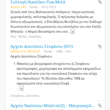
Συλλογή Νικολάου Ρωκ-Μελά
Αρ.Εισ. 295
Fonds
1912-1913
Σκηνές από τους Βαλκανικούς πολέμους: τάγμα κρητικής
χωροφυλακής, πολιτοφυλακής. Ο πρίγκιπας Ανδρέας με
άλλους αξιωματικούςˑ ο Ελευθέριος Βενιζέλος με τον διάδοχο
Κωνσταντίνο και αξιωματικούς του επιτελείου του στο Χατζή-
Μπεηλίκˑ η Μαρία Βοναπάρτη στο νοσ
...
»
Ρωκ - Μελάς, Νικόλαος
Αρχείο Διονύσιου Στεφάνου (Κ51)
GRGSA-CA- PRI165.01
Fonds
1888 - 1941
Αρχείο Διονύσιου Στεφάνου:
Φάκελος με βιογραφικά στοιχεία του Δ. Στεφάνου
(φωτογραφίες, χειρόγραφα και αποκόμματα εφημερίδων
και περιοδικών για την οικογένεια Στεφάνου και τεύχη
του περιοδικού "Αι Μούσαι-Ζάκυνθος 1908 με
αφιερώματα στην οικογένεια Στεφά
...
»
Στεφάνου, Διονύσιος
Αρχείο Νικόλαου Μπαλτατζή – Μαυροκορδάτου