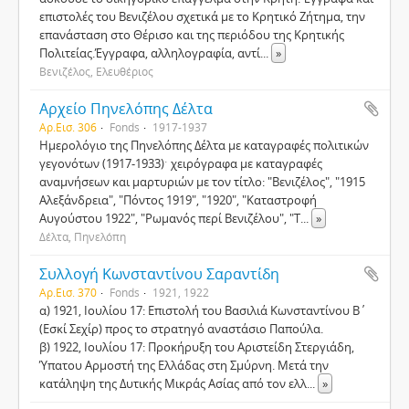
επιστολές του Βενιζέλου σχετικά με το Κρητικό Ζήτημα, την
επανάσταση στο Θέρισο και της περιόδου της Κρητικής
Πολιτείας.Έγγραφα, αλληλογραφία, αντί
...
»
Βενιζέλος, Ελευθέριος
Αρχείο Πηνελόπης Δέλτα
Αρ.Εισ. 306
Fonds
1917-1937
Ημερολόγιο της Πηνελόπης Δέλτα με καταγραφές πολιτικών
γεγονότων (1917-1933)ˑ χειρόγραφα με καταγραφές
αναμνήσεων και μαρτυριών με τον τίτλο: "Βενιζέλος", "1915
Αλεξάνδρεια", "Πόντος 1919", "1920", "Καταστροφή
Αυγούστου 1922", "Ρωμανός περί Βενιζέλου", "Τ
...
»
Δέλτα, Πηνελόπη
Συλλογή Κωνσταντίνου Σαραντίδη
Αρ.Εισ. 370
Fonds
1921, 1922
α) 1921, Ιουλίου 17: Επιστολή του Βασιλιά Κωνσταντίνου Β΄
(Εσκί Σεχίρ) προς το στρατηγό αναστάσιο Παπούλα.
β) 1922, Ιουλίου 17: Προκήρυξη του Αριστείδη Στεργιάδη,
Ύπατου Αρμοστή της Ελλάδας στη Σμύρνη. Μετά την
κατάληψη της Δυτικής Μικράς Ασίας από τον ελλ
...
»