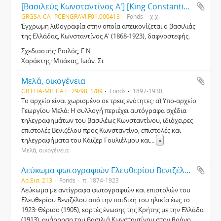
[Βασιλεύς Κωνσταντίνος A'] [King Constantine I]
GRGSA-CA- PCENGRAVI.F01.000413
Fonds
χ.χ.
Έγχρωμη λιθογραφία στην οποία απεικονίζεται ο βασιλιάς
της Ελλάδας, Κωνσταντίνος Α' (1868-1923), δαφνοστεφής.
Σχεδιαστής: Ροϊλός, Γ.Ν.
Χαράκτης: Μπάκας, Ιωάν. Στ.
Μελά, οικογένεια
GR ELIA-MIET Α.Ε. 29/98, 1/09
Fonds
1897-1930
Το αρχείο είναι χωρισμένο σε τρεις ενότητες: α) Υπο-αρχείο
Γεωργίου Μελά: Η συλλογή περιέχει αυτόγραφα σχέδια
τηλεγραφημάτων του βασιλέως Κωνσταντίνου, ιδιόχειρες
επιστολές Βενιζέλου προς Κωνσταντίνο, επιστολές και
τηλεγραφήματα του Κάιζερ Γουλιέλμου και
...
»
Μελά, οικογένεια
Λεύκωμα φωτογραφιών Ελευθερίου Βενιζέλου
Αρ.Εισ. 213
Fonds
π. 1874-1923
Λεύκωμα με αντίγραφα φωτογραφιών και επιστολών του
Ελευθερίου Βενιζέλου από την παιδική του ηλικία έως το
1923: Θέρισο (1905), εορτές ένωσης της Κρήτης με την Ελλάδα
(1913), ανάρρηση του βασιλιά Κωνσταντίνου στον θρόνο