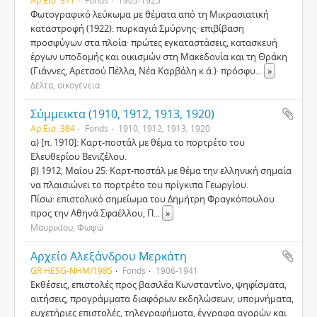
Αρ.Εισ. 371
Fonds
1905-1925
Φωτογραφικό λεύκωμα με θέματα από τη Μικρασιατική
καταστροφή (1922): πυρκαγιά Σμύρνης· επιβίβαση
προσφύγων στα πλοία· πρώτες εγκαταστάσεις, κατασκευή
έργων υποδομής και οικισμών στη Μακεδονία και τη Θράκη
(Γιάννες, Αρετσού Πέλλα, Νέα Καρβάλη κ.ά.)· πρόσφυ
...
»
Δέλτα, οικογένεια
Σύμμεικτα (1910, 1912, 1913, 1920)
Αρ.Εισ. 384
Fonds
1910, 1912, 1913, 1920
α) [π. 1910]: Καρτ-ποστάλ με θέμα το πορτρέτο του
Ελευθερίου Βενιζέλου.
β) 1912, Μαΐου 25: Καρτ-ποστάλ με θέμα την ελληνική σημαία
να πλαισιώνει το πορτρέτο του πρίγκιπα Γεωργίου.
Πίσω: επιστολικό σημείωμα του Δημήτρη Φραγκόπουλου
προς την Αθηνά Σφαέλλου, Π
...
»
Μαυρικίου, Φωφώ
Αρχείο Αλεξάνδρου Μερκάτη
GR HESG-NHM/1985
Fonds
1906-1941
Εκθέσεις, επιστολές προς βασιλέα Κωνσταντίνο, ψηφίσματα,
αιτήσεις, προγράμματα διαφόρων εκδηλώσεων, υπομνήματα,
ευχετήριες επιστολές, τηλεγραφήματα, έγγραφα αγορών και