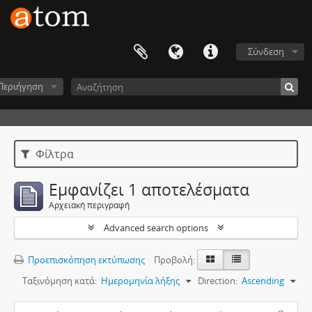
Σύνδεση
Περιήγηση
Φίλτρα
Εμφανίζει 1 αποτελέσματα
Αρχειακή περιγραφή
Advanced search options
Προεπισκόπηση εκτύπωσης
Προβολή:
Ταξινόμηση κατά:
Ημερομηνία λήξης
Direction:
Ascending