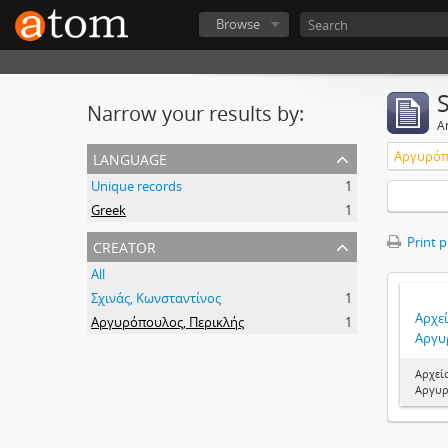
Browse
Narrow your results by:
Ar
language
Αργυρόπ
Unique records
1
Greek
1
creator
Print 
All
Σχινάς, Κωνσταντίνος
1
Αρχεί
Αργυρόπουλος, Περικλής
1
Αργυ
Αρχεί
Αργυ