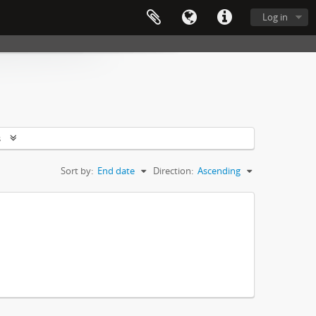
Log in
s
Sort by:
End date
Direction:
Ascending