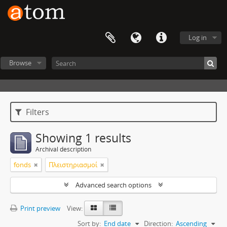
Log in
Browse
Filters
Showing 1 results
Archival description
fonds
Πλειστηριασμοί
Advanced search options
Print preview
View:
Sort by:
End date
Direction:
Ascending