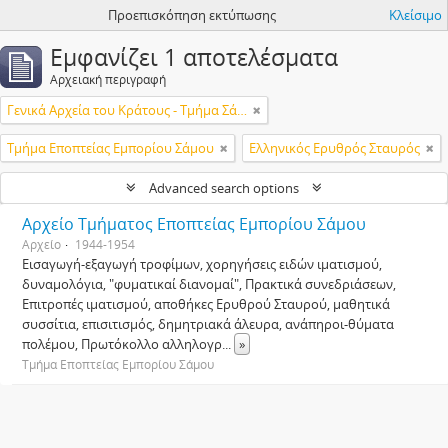
Προεπισκόπηση εκτύπωσης
Κλείσιμο
Εμφανίζει 1 αποτελέσματα
Αρχειακή περιγραφή
Γενικά Αρχεία του Κράτους - Τμήμα Σάμου
Τμήμα Εποπτείας Εμπορίου Σάμου
Ελληνικός Ερυθρός Σταυρός
Advanced search options
Αρχείο Τμήματος Εποπτείας Εμπορίου Σάμου
Αρχείο
1944-1954
Εισαγωγή-εξαγωγή τροφίμων, χορηγήσεις ειδών ιματισμού,
δυναμολόγια, "φυματικαί διανομαί", Πρακτικά συνεδριάσεων,
Επιτροπές ιματισμού, αποθήκες Ερυθρού Σταυρού, μαθητικά
συσσίτια, επισιτισμός, δημητριακά άλευρα, ανάπηροι-θύματα
πολέμου, Πρωτόκολλο αλληλογρ
...
»
Τμήμα Εποπτείας Εμπορίου Σάμου