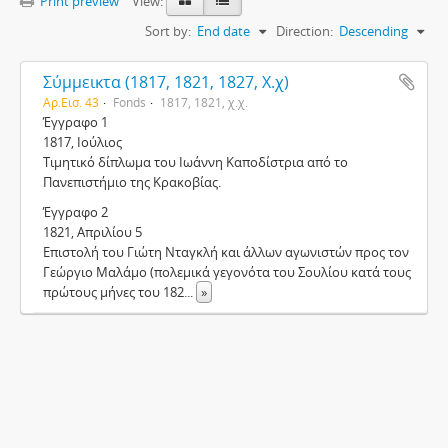
Print preview
View:
Sort by:
End date
Direction:
Descending
Σύμμεικτα (1817, 1821, 1827, Χ.χ)
Αρ.Εισ. 43
Fonds
1817, 1821, χ.χ.
Έγγραφο 1
1817, Ιούλιος
Τιμητικό δίπλωμα του Ιωάννη Καποδίστρια από το
Πανεπιστήμιο της Κρακοβίας.
Έγγραφο 2
1821, Απριλίου 5
Επιστολή του Γιώτη Νταγκλή και άλλων αγωνιστών προς τον
Γεώργιο Μαλάμο (πολεμικά γεγονότα του Σουλίου κατά τους
πρώτους μήνες του 182
...
»