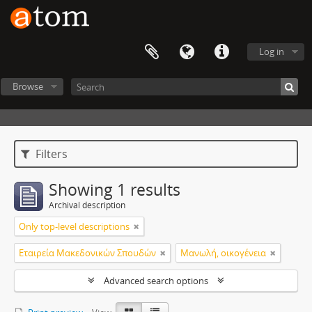
Log in
Browse
Filters
Showing 1 results
Archival description
Only top-level descriptions
Εταιρεία Μακεδονικών Σπουδών
Μανωλή, οικογένεια
Advanced search options