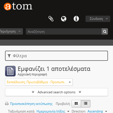
Σύνδεση
Περιήγηση
Φίλτρα
Εμφανίζει 1 αποτελέσματα
Αρχειακή περιγραφή
Εκπαίδευση, Πρωτοβάθμια - Προσωπικό
Advanced search options
Προεπισκόπηση εκτύπωσης
Προβολή:
Ταξινόμηση κατά:
Ημερομηνία λήξης
Direction:
Ascending