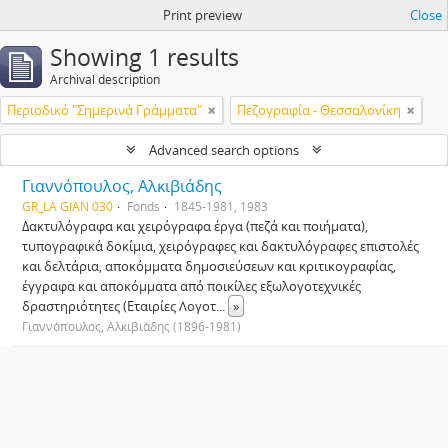
Print preview
Close
Showing 1 results
Archival description
Περιοδικό "Σημερινά Γράμματα"
Πεζογραφία - Θεσσαλονίκη
Advanced search options
Γιαννόπουλος, Αλκιβιάδης
GR_LA GIAN 030
Fonds
1845-1981, 1983
Δακτυλόγραφα και χειρόγραφα έργα (πεζά και ποιήματα),
τυπογραφικά δοκίμια, χειρόγραφες και δακτυλόγραφες επιστολές
και δελτάρια, αποκόμματα δημοσιεύσεων και κριτικογραφίας,
έγγραφα και αποκόμματα από ποικίλες εξωλογοτεχνικές
δραστηριότητες (Εταιρίες Λογοτ
...
»
Γιαννόπουλος, Αλκιβιάδης (1896-1981)