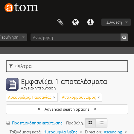
Σύνδεση
Περιήγηση
Φίλτρα
Εμφανίζει 1 αποτελέσματα
Αρχειακή περιγραφή
Λυκουρέζος, Παυσανίας
Αντικομμουνισμός
Advanced search options
Προεπισκόπηση εκτύπωσης
Προβολή:
Ταξινόμηση κατά:
Ημερομηνία λήξης
Direction:
Ascending