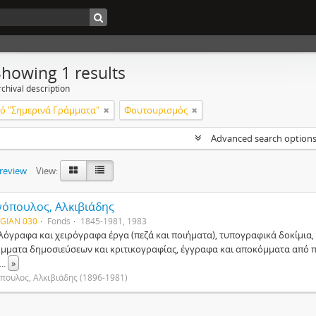
Showing 1 results
chival description
ό "Σημερινά Γράμματα"
Φουτουρισμός
Advanced search option
preview
View:
νόπουλος, Αλκιβιάδης
 GIAN 030
Fonds
1845-1981, 1983
λόγραφα και χειρόγραφα έργα (πεζά και ποιήματα), τυπογραφικά δοκίμια, 
μματα δημοσιεύσεων και κριτικογραφίας, έγγραφα και αποκόμματα από πο
...
»
πουλος, Αλκιβιάδης (1896-1981)