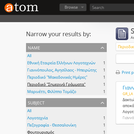
Browse
Narrow your results by:
Ar
name
Περιοδικ
All
Εθνική Εταιρεία Ελλήνων Λογοτεχνών
1
Γιαννόπουλος, Αγησίλαος - Ηπειρώτης
1
Print 
Περιοδικό "Μακεδονικές Ημέρες"
1
Περιοδικό "Σημερινά Γράμματα"
1
Γιαν
Μαρινέττι, Φιλίππο Τομάζο
1
GR_LA
Δακτυ
subject
αποκό
All
Λογοτ
Λογοτεχνία
1
Γιαννό
Πεζογραφία - Θεσσαλονίκη
1
Φουτουρισμός
1