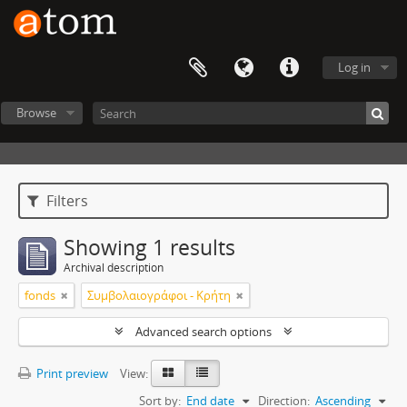
Log in
Browse
Filters
Showing 1 results
Archival description
fonds
Συμβολαιογράφοι - Κρήτη
Advanced search options
Print preview
View:
Sort by:
End date
Direction:
Ascending