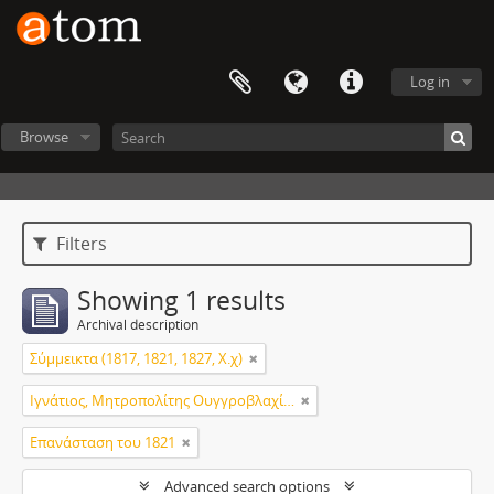
Log in
Browse
Filters
Showing 1 results
Archival description
Σύμμεικτα (1817, 1821, 1827, Χ.χ)
Ιγνάτιος, Μητροπολίτης Ουγγροβλαχίας
Επανάσταση του 1821
Advanced search options