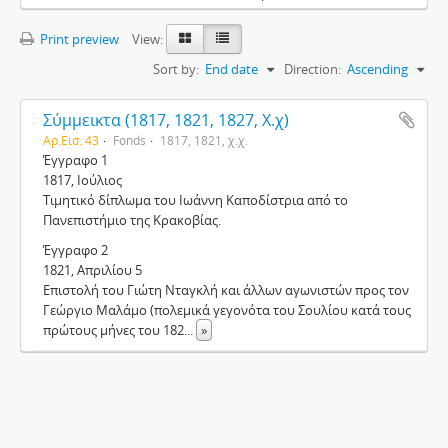
Print preview
View:
Sort by:
End date
Direction:
Ascending
Σύμμεικτα (1817, 1821, 1827, Χ.χ)
Αρ.Εισ. 43
Fonds
1817, 1821, χ.χ.
Έγγραφο 1
1817, Ιούλιος
Τιμητικό δίπλωμα του Ιωάννη Καποδίστρια από το
Πανεπιστήμιο της Κρακοβίας.
Έγγραφο 2
1821, Απριλίου 5
Επιστολή του Γιώτη Νταγκλή και άλλων αγωνιστών προς τον
Γεώργιο Μαλάμο (πολεμικά γεγονότα του Σουλίου κατά τους
πρώτους μήνες του 182
...
»