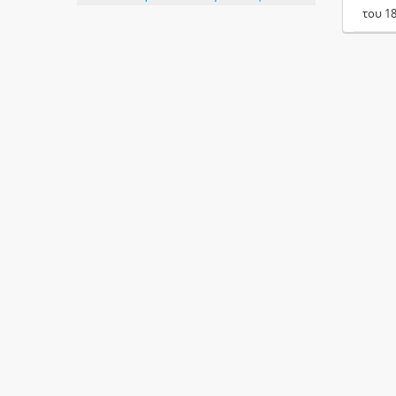
του 1