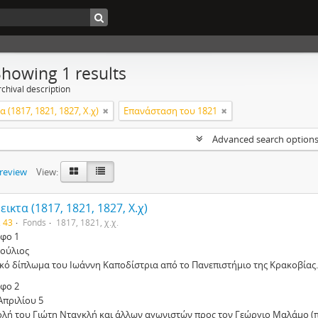
Showing 1 results
chival description
 (1817, 1821, 1827, Χ.χ)
Επανάσταση του 1821
Advanced search option
preview
View:
ικτα (1817, 1821, 1827, Χ.χ)
. 43
Fonds
1817, 1821, χ.χ.
φο 1
Ιούλιος
ικό δίπλωμα του Ιωάννη Καποδίστρια από το Πανεπιστήμιο της Κρακοβίας.
φο 2
Απριλίου 5
ολή του Γιώτη Νταγκλή και άλλων αγωνιστών προς τον Γεώργιο Μαλάμο (π