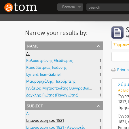
Browse
Narrow your results by:
Ar
name
Σύμμεικτα
All
Κολοκοτρώνης, Θεόδωρος
1
Καποδίστριας, Ιωάννης
1
Print 
Eynard, Jean-Gabriel
1
Μαυρομιχάλης, Πετρόμπεης
1
Σύμμε
Ιγνάτιος, Μητροπολίτης Ουγγροβλαχίας
1
Αρ.Εισ
Δαγκλής, Γιώτης (Παναγιώτης)
1
Έγγρα
1817, 
subject
Τιμητ
All
Έγγρα
Επανάσταση του 1821
1
1821, 
Επανάσταση του 1821 - Αγωνιστές
1
Επιστ