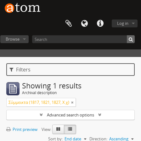
Log in
Browse
Filters
Showing 1 results
Archival description
Σύμμεικτα (1817, 1821, 1827, Χ.χ)
Advanced search options
Print preview
View:
Sort by:
End date
Direction:
Ascending