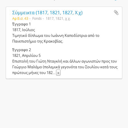
Σύμμεικτα (1817, 1821, 1827, Χ.χ)
Αρ.Εισ. 43
Fonds
1817, 1821, χ.χ.
Έγγραφο 1
1817, Ιούλιος
Τιμητικό δίπλωμα του Ιωάννη Καποδίστρια από το
Πανεπιστήμιο της Κρακοβίας.
Έγγραφο 2
1821, Απριλίου 5
Επιστολή του Γιώτη Νταγκλή και άλλων αγωνιστών προς τον
Γεώργιο Μαλάμο (πολεμικά γεγονότα του Σουλίου κατά τους
πρώτους μήνες του 182
...
»