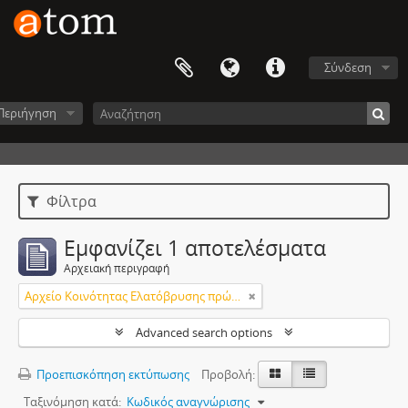
Σύνδεση
Περιήγηση
Φίλτρα
Εμφανίζει 1 αποτελέσματα
Αρχειακή περιγραφή
Aρχείο Κοινότητας Ελατόβρυσης πρώην Δήμου Αποδοτίας
Advanced search options
Προεπισκόπηση εκτύπωσης
Προβολή:
Ταξινόμηση κατά:
Κωδικός αναγνώρισης