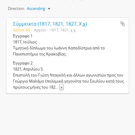
Direction:
Ascending
Σύμμεικτα (1817, 1821, 1827, Χ.χ)
Αρ.Εισ. 43
Αρχείο
1817, 1821, χ.χ.
Έγγραφο 1
1817, Ιούλιος
Τιμητικό δίπλωμα του Ιωάννη Καποδίστρια από το
Πανεπιστήμιο της Κρακοβίας.
Έγγραφο 2
1821, Απριλίου 5
Επιστολή του Γιώτη Νταγκλή και άλλων αγωνιστών προς τον
Γεώργιο Μαλάμο (πολεμικά γεγονότα του Σουλίου κατά τους
πρώτους μήνες του 182
...
»