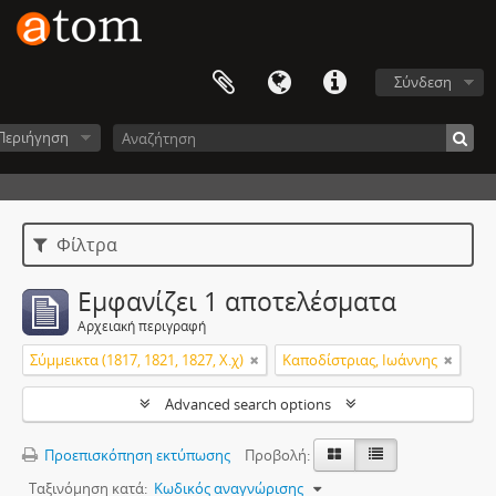
Σύνδεση
Περιήγηση
Φίλτρα
Εμφανίζει 1 αποτελέσματα
Αρχειακή περιγραφή
Σύμμεικτα (1817, 1821, 1827, Χ.χ)
Καποδίστριας, Ιωάννης
Advanced search options
Προεπισκόπηση εκτύπωσης
Προβολή:
Ταξινόμηση κατά:
Κωδικός αναγνώρισης