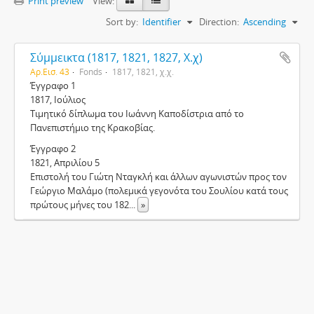
Print preview
View:
Sort by:
Identifier
Direction:
Ascending
Σύμμεικτα (1817, 1821, 1827, Χ.χ)
Αρ.Εισ. 43
Fonds
1817, 1821, χ.χ.
Έγγραφο 1
1817, Ιούλιος
Τιμητικό δίπλωμα του Ιωάννη Καποδίστρια από το
Πανεπιστήμιο της Κρακοβίας.
Έγγραφο 2
1821, Απριλίου 5
Επιστολή του Γιώτη Νταγκλή και άλλων αγωνιστών προς τον
Γεώργιο Μαλάμο (πολεμικά γεγονότα του Σουλίου κατά τους
πρώτους μήνες του 182
...
»