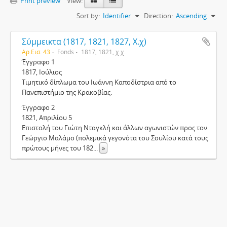
Print preview
View:
Sort by:
Identifier
Direction:
Ascending
Σύμμεικτα (1817, 1821, 1827, Χ.χ)
Αρ.Εισ. 43
Fonds
1817, 1821, χ.χ.
Έγγραφο 1
1817, Ιούλιος
Τιμητικό δίπλωμα του Ιωάννη Καποδίστρια από το
Πανεπιστήμιο της Κρακοβίας.
Έγγραφο 2
1821, Απριλίου 5
Επιστολή του Γιώτη Νταγκλή και άλλων αγωνιστών προς τον
Γεώργιο Μαλάμο (πολεμικά γεγονότα του Σουλίου κατά τους
πρώτους μήνες του 182
...
»