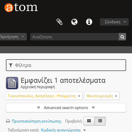
Σύνδεση
Περιήγηση
Φίλτρα
Εμφανίζει 1 αποτελέσματα
Αρχειακή περιγραφή
Γιαννόπουλος, Αγησίλαος - Ηπειρώτης
Φουτουρισμός
Advanced search options
Προεπισκόπηση εκτύπωσης
Προβολή:
Ταξινόμηση κατά:
Κωδικός αναγνώρισης